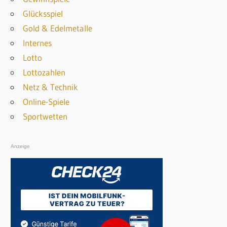
n
Glücksspiel
n
Gold & Edelmetalle
a
Internes
c
Lotto
h
Lottozahlen
:
Netz & Technik
Online-Spiele
Sportwetten
Anzeige