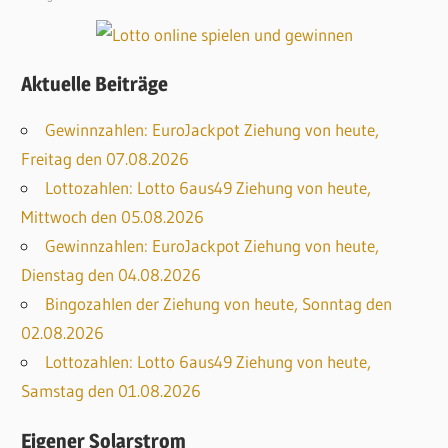
Aktuelle Beiträge
Gewinnzahlen: EuroJackpot Ziehung von heute,
Freitag den 07.08.2026
Lottozahlen: Lotto 6aus49 Ziehung von heute,
Mittwoch den 05.08.2026
Gewinnzahlen: EuroJackpot Ziehung von heute,
Dienstag den 04.08.2026
Bingozahlen der Ziehung von heute, Sonntag den
02.08.2026
Lottozahlen: Lotto 6aus49 Ziehung von heute,
Samstag den 01.08.2026
Eigener Solarstrom