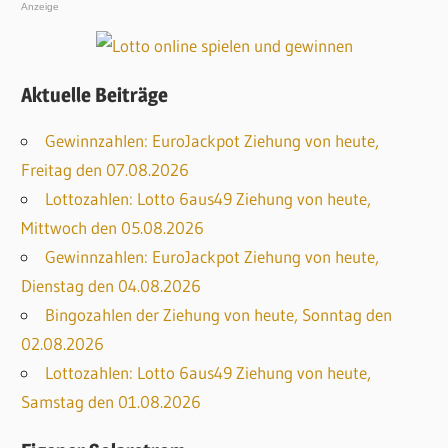
Anzeige
Aktuelle Beiträge
Gewinnzahlen: EuroJackpot Ziehung von heute,
Freitag den 07.08.2026
Lottozahlen: Lotto 6aus49 Ziehung von heute,
Mittwoch den 05.08.2026
Gewinnzahlen: EuroJackpot Ziehung von heute,
Dienstag den 04.08.2026
Bingozahlen der Ziehung von heute, Sonntag den
02.08.2026
Lottozahlen: Lotto 6aus49 Ziehung von heute,
Samstag den 01.08.2026