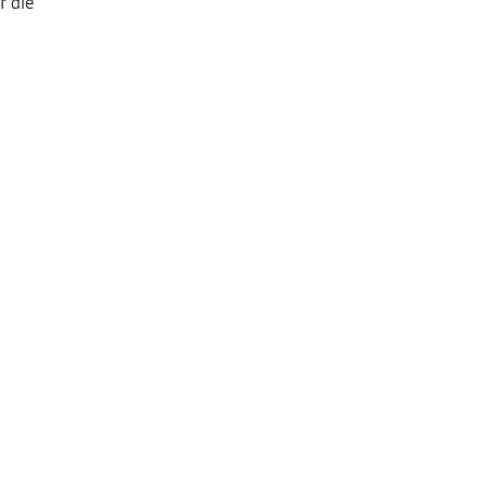
r die