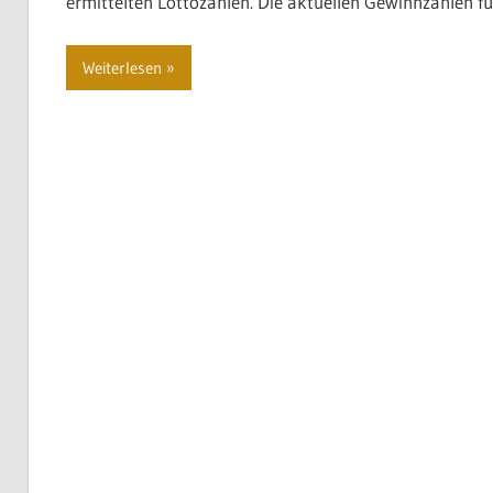
ermittelten Lottozahlen. Die aktuellen Gewinnzahlen fü
Weiterlesen