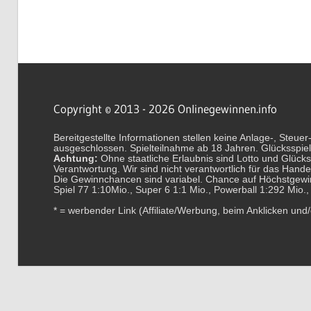
Copyright © 2013 - 2026 Onlinegewinnen.info
Bereitgestellte Informationen stellen keine Anlage-, Steu
ausgeschlossen. Spielteilnahme ab 18 Jahren. Glücksspiel
Achtung:
Ohne staatliche Erlaubnis sind Lotto und Glücks
Verantwortung. Wir sind nicht verantwortlich für das Handel
Die Gewinnchancen sind variabel. Chance auf Höchstgewinn
Spiel 77 1:10Mio., Super 6 1:1 Mio., Powerball 1:292 Mio.,
* = werbender Link (Affiliate/Werbung, beim Anklicken und/