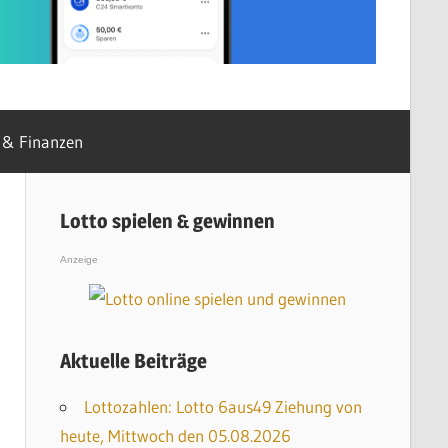
 & Finanzen
Lotto spielen & gewinnen
Anzeige
Aktuelle Beiträge
Lottozahlen: Lotto 6aus49 Ziehung von
heute, Mittwoch den 05.08.2026