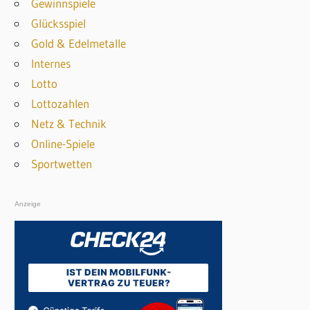
e
Gewinnspiele
n
n
Glücksspiel
n
Gold & Edelmetalle
a
Internes
c
Lotto
h
Lottozahlen
:
Netz & Technik
Online-Spiele
Sportwetten
Anzeige