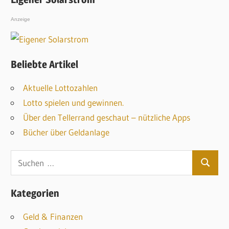
Anzeige
Beliebte Artikel
Aktuelle Lottozahlen
Lotto spielen und gewinnen.
Über den Tellerrand geschaut – nützliche Apps
Bücher über Geldanlage
S
S
u
u
c
Kategorien
c
h
h
Geld & Finanzen
e