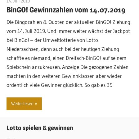
14. Juli 2019
Gewinner
BinGO! Gewinnzahlen vom 14.07.2019
Die Bingozahlen & Quoten der aktuellen BinGO! Ziehung
vom 14. Juli 2019. Und immer weiter wächst der Jackpot
bei BinGo! – der Umweltlotterie von Lotto
Niedersachsen, denn auch bei der heutigen Ziehung
schaffte es niemand, einen Dreifach-BinGO! auf seinem
Spielschein anzukreuzen. Anzeige Die gezogenen Zahlen
machten in den weiteren Gewinnklassen aber wieder
ordentlich viele Gewinner glücklich. So gab es 35
Weiterlesen
Lotto spielen & gewinnen