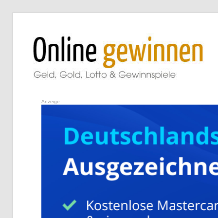
Zum
Inhalt
springen
Geld,
Finanzen,
Anzeige
Lotto
&
Gewinnspiele.