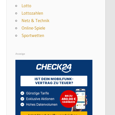
h
Lotto
:
Lottozahlen
Netz & Technik
Online-Spiele
Sportwetten
Anzeige