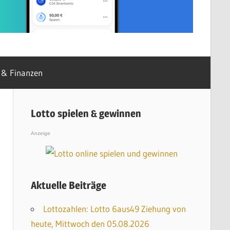
 & Finanzen
Lotto spielen & gewinnen
Anzeige
Aktuelle Beiträge
Lottozahlen: Lotto 6aus49 Ziehung von
heute, Mittwoch den 05.08.2026