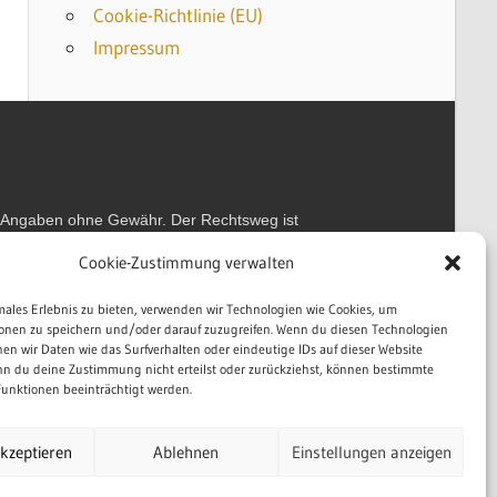
Cookie-Richtlinie (EU)
Impressum
lle Angaben ohne Gewähr. Der Rechtsweg ist
nen strafbar sein! Jeder Spieler handelt in eigener
Cookie-Zustimmung verwalten
:140 Mio., GlücksSpirale 1:10 Mio., Keno 1:2,1 Mio.,
males Erlebnis zu bieten, verwenden wir Technologien wie Cookies, um
onen zu speichern und/oder darauf zuzugreifen. Wenn du diesen Technologien
Kunden ändert sich dadurch nichts.)
en wir Daten wie das Surfverhalten oder eindeutige IDs auf dieser Website
nn du deine Zustimmung nicht erteilst oder zurückziehst, können bestimmte
unktionen beeinträchtigt werden.
kzeptieren
Ablehnen
Einstellungen anzeigen