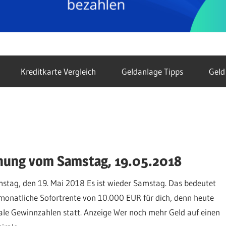
Kreditkarte Vergleich
Geldanlage Tipps
Geld
ehung vom Samstag, 19.05.2018
stag, den 19. Mai 2018 Es ist wieder Samstag. Das bedeutet
monatliche Sofortrente von 10.000 EUR für dich, denn heute
ale Gewinnzahlen statt. Anzeige Wer noch mehr Geld auf einen