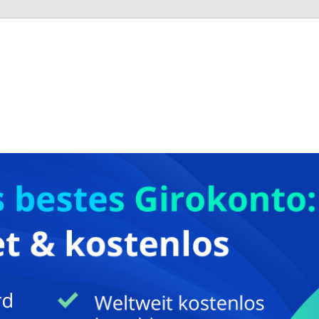
Online
gewinnen