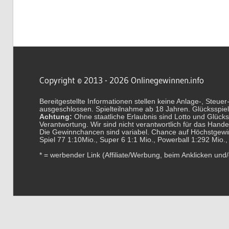
Copyright © 2013 - 2026 Onlinegewinnen.info
Bereitgestellte Informationen stellen keine Anlage-, Steu
ausgeschlossen. Spielteilnahme ab 18 Jahren. Glücksspiel
Achtung:
Ohne staatliche Erlaubnis sind Lotto und Glücks
Verantwortung. Wir sind nicht verantwortlich für das Handel
Die Gewinnchancen sind variabel. Chance auf Höchstgewinn
Spiel 77 1:10Mio., Super 6 1:1 Mio., Powerball 1:292 Mio.,
* = werbender Link (Affiliate/Werbung, beim Anklicken und/