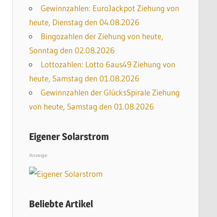
Gewinnzahlen: EuroJackpot Ziehung von
heute, Dienstag den 04.08.2026
Bingozahlen der Ziehung von heute,
Sonntag den 02.08.2026
Lottozahlen: Lotto 6aus49 Ziehung von
heute, Samstag den 01.08.2026
Gewinnzahlen der GlücksSpirale Ziehung
von heute, Samstag den 01.08.2026
Eigener Solarstrom
Anzeige
Beliebte Artikel