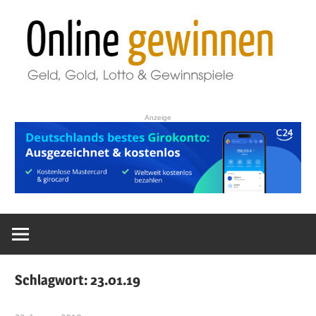
Zum
O
Inhalt
springen
g
Geld,
Finanzen,
Anzeige
Lotto
&
Gewinnspiele.
Schlagwort:
23.01.19