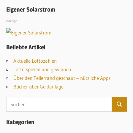
Eigener Solarstrom
Anzeige
Beliebte Artikel
Aktuelle Lottozahlen
Lotto spielen und gewinnen.
Über den Tellerrand geschaut – nützliche Apps
Bücher über Geldanlage
S
S
u
u
c
Kategorien
c
h