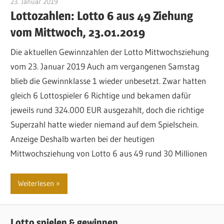
23. Januar 2019
Gewinner
Lottozahlen: Lotto 6 aus 49 Ziehung
vom Mittwoch, 23.01.2019
Die aktuellen Gewinnzahlen der Lotto Mittwochsziehung
vom 23. Januar 2019 Auch am vergangenen Samstag
blieb die Gewinnklasse 1 wieder unbesetzt. Zwar hatten
gleich 6 Lottospieler 6 Richtige und bekamen dafür
jeweils rund 324.000 EUR ausgezahlt, doch die richtige
Superzahl hatte wieder niemand auf dem Spielschein.
Anzeige Deshalb warten bei der heutigen
Mittwochsziehung von Lotto 6 aus 49 rund 30 Millionen
Weiterlesen
Lotto spielen & gewinnen