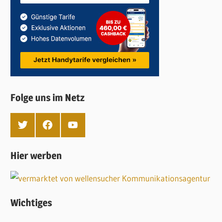
Folge uns im Netz
T
F
Y
w
a
o
i
c
u
t
e
T
Hier werben
t
b
u
e
o
b
r
o
e
k
Wichtiges