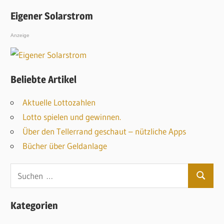
Eigener Solarstrom
Anzeige
Beliebte Artikel
Aktuelle Lottozahlen
Lotto spielen und gewinnen.
Über den Tellerrand geschaut – nützliche Apps
Bücher über Geldanlage
S
S
u
u
c
Kategorien
c
h