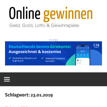
Zum
O
Inhalt
springen
g
Geld,
Finanzen,
Anzeige
Lotto
&
Gewinnspiele.
Schlagwort:
23.01.2019