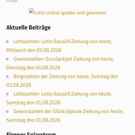
Anzeige
Aktuelle Beiträge
Lottozahlen: Lotto 6aus49 Ziehung von heute,
Mittwoch den 05.08.2026
Gewinnzahlen: EuroJackpot Ziehung von heute,
Dienstag den 04.08.2026
Bingozahlen der Ziehung von heute, Sonntag den
02.08.2026
Lottozahlen: Lotto 6aus49 Ziehung von heute,
Samstag den 01.08.2026
Gewinnzahlen der GlücksSpirale Ziehung von heute,
Samstag den 01.08.2026
Eigener Solarstrom