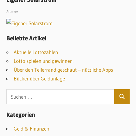
Anzeige
Beliebte Artikel
Aktuelle Lottozahlen
Lotto spielen und gewinnen.
Über den Tellerrand geschaut – nützliche Apps
Bücher über Geldanlage
S
S
u
u
c
Kategorien
c
h
h
Geld & Finanzen
e