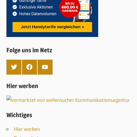
Folge uns im Netz
T
F
Y
w
a
o
i
c
u
t
e
T
Hier werben
t
b
u
e
o
b
r
o
e
k
Wichtiges
Hier werben