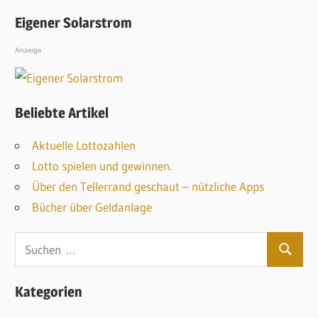
Eigener Solarstrom
Anzeige
Beliebte Artikel
Aktuelle Lottozahlen
Lotto spielen und gewinnen.
Über den Tellerrand geschaut – nützliche Apps
Bücher über Geldanlage
S
S
u
u
c
Kategorien
c
h