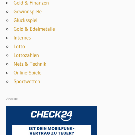
h
Geld & Finanzen
e
e
Gewinnspiele
n
n
Glücksspiel
n
Gold & Edelmetalle
a
Internes
c
Lotto
h
Lottozahlen
:
Netz & Technik
Online-Spiele
Sportwetten
Anzeige