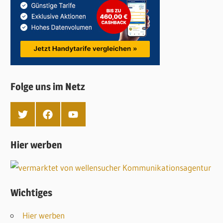
Folge uns im Netz
T
F
Y
w
a
o
i
c
u
t
e
T
Hier werben
t
b
u
e
o
b
r
o
e
k
Wichtiges
Hier werben