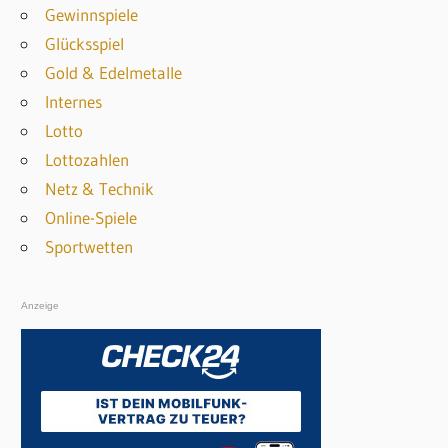
e
Gewinnspiele
n
n
Glücksspiel
n
Gold & Edelmetalle
a
Internes
c
Lotto
h
Lottozahlen
:
Netz & Technik
Online-Spiele
Sportwetten
Anzeige