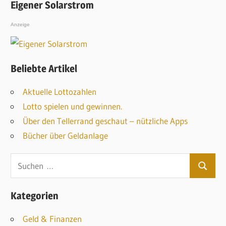
Eigener Solarstrom
Anzeige
Beliebte Artikel
Aktuelle Lottozahlen
Lotto spielen und gewinnen.
Über den Tellerrand geschaut – nützliche Apps
Bücher über Geldanlage
S
S
u
u
c
Kategorien
c
h
h
Geld & Finanzen
e