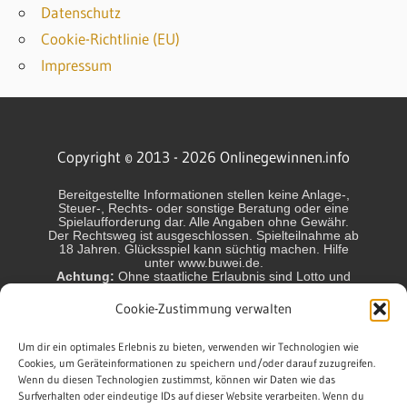
Datenschutz
Cookie-Richtlinie (EU)
Impressum
Copyright © 2013 - 2026 Onlinegewinnen.info
Bereitgestellte Informationen stellen keine Anlage-,
Steuer-, Rechts- oder sonstige Beratung oder eine
Spielaufforderung dar. Alle Angaben ohne Gewähr.
Der Rechtsweg ist ausgeschlossen. Spielteilnahme ab
18 Jahren. Glücksspiel kann süchtig machen. Hilfe
unter www.buwei.de.
Achtung:
Ohne staatliche Erlaubnis sind Lotto und
Glücksspiel in Deutschland und einigen anderen
Ländern nicht erlaubt und können strafbar sein! Jeder
Cookie-Zustimmung verwalten
Spieler handelt in eigener Verantwortung. Wir sind
nicht verantwortlich für das Handeln der Spieler.
Die Gewinnchancen sind variabel. Chance auf
Um dir ein optimales Erlebnis zu bieten, verwenden wir Technologien wie
Höchstgewinn ca.: Lotto 6aus49 1:140 Mio.,
Cookies, um Geräteinformationen zu speichern und/oder darauf zuzugreifen.
EuroMillions 1:140 Mio., EuroJackpot 1:140 Mio.,
Wenn du diesen Technologien zustimmst, können wir Daten wie das
GlücksSpirale 1:10 Mio., Keno 1:2,1 Mio., Spiel 77
Surfverhalten oder eindeutige IDs auf dieser Website verarbeiten. Wenn du
1:10Mio., Super 6 1:1 Mio., Powerball 1:292 Mio.,