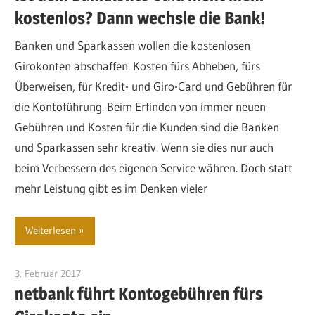
kostenlos? Dann wechsle die Bank!
Banken und Sparkassen wollen die kostenlosen
Girokonten abschaffen. Kosten fürs Abheben, fürs
Überweisen, für Kredit- und Giro-Card und Gebühren für
die Kontoführung. Beim Erfinden von immer neuen
Gebühren und Kosten für die Kunden sind die Banken
und Sparkassen sehr kreativ. Wenn sie dies nur auch
beim Verbessern des eigenen Service währen. Doch statt
mehr Leistung gibt es im Denken vieler
Weiterlesen
3. Februar 2017
Gewinner
netbank führt Kontogebühren fürs