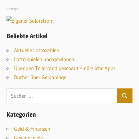
Anzeige
Beliebte Artikel
Aktuelle Lottozahlen
Lotto spielen und gewinnen.
Über den Tellerrand geschaut – nützliche Apps
Bücher über Geldanlage
S
S
u
u
c
Kategorien
c
h
h
Geld & Finanzen
e
e
Gewinnspiele
n