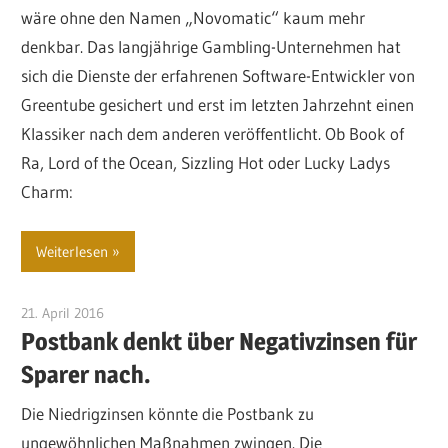
wäre ohne den Namen „Novomatic“ kaum mehr
denkbar. Das langjährige Gambling-Unternehmen hat
sich die Dienste der erfahrenen Software-Entwickler von
Greentube gesichert und erst im letzten Jahrzehnt einen
Klassiker nach dem anderen veröffentlicht. Ob Book of
Ra, Lord of the Ocean, Sizzling Hot oder Lucky Ladys
Charm:
Weiterlesen
21. April 2016
Gewinner
Postbank denkt über Negativzinsen für
Sparer nach.
Die Niedrigzinsen könnte die Postbank zu
ungewöhnlichen Maßnahmen zwingen. Die