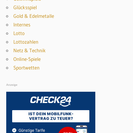
n
Glücksspiel
n
Gold & Edelmetalle
a
Internes
c
Lotto
h
Lottozahlen
:
Netz & Technik
Online-Spiele
Sportwetten
Anzeige