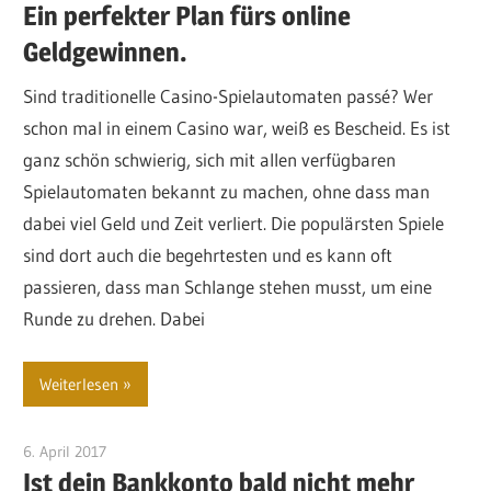
Ein perfekter Plan fürs online
Geldgewinnen.
Sind traditionelle Casino-Spielautomaten passé? Wer
schon mal in einem Casino war, weiß es Bescheid. Es ist
ganz schön schwierig, sich mit allen verfügbaren
Spielautomaten bekannt zu machen, ohne dass man
dabei viel Geld und Zeit verliert. Die populärsten Spiele
sind dort auch die begehrtesten und es kann oft
passieren, dass man Schlange stehen musst, um eine
Runde zu drehen. Dabei
Weiterlesen
6. April 2017
Gewinner
Ist dein Bankkonto bald nicht mehr