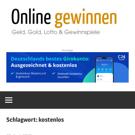
Zum
O
Inhalt
springen
g
Geld,
Finanzen,
Anzeige
Lotto
&
Gewinnspiele.
Schlagwort:
kostenlos