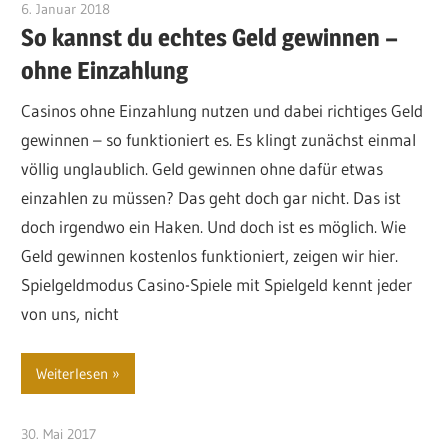
6. Januar 2018
Gewinner
So kannst du echtes Geld gewinnen –
ohne Einzahlung
Casinos ohne Einzahlung nutzen und dabei richtiges Geld
gewinnen – so funktioniert es. Es klingt zunächst einmal
völlig unglaublich. Geld gewinnen ohne dafür etwas
einzahlen zu müssen? Das geht doch gar nicht. Das ist
doch irgendwo ein Haken. Und doch ist es möglich. Wie
Geld gewinnen kostenlos funktioniert, zeigen wir hier.
Spielgeldmodus Casino-Spiele mit Spielgeld kennt jeder
von uns, nicht
Weiterlesen
30. Mai 2017
Gewinner