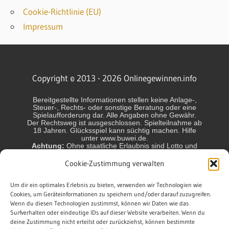
Cookie-Richtlinie (EU)
Impressum
Copyright © 2013 - 2026 Onlinegewinnen.info
Bereitgestellte Informationen stellen keine Anlage-,
Steuer-, Rechts- oder sonstige Beratung oder eine
Spielaufforderung dar. Alle Angaben ohne Gewähr.
Der Rechtsweg ist ausgeschlossen. Spielteilnahme ab
18 Jahren. Glücksspiel kann süchtig machen. Hilfe
unter www.buwei.de.
Achtung:
Ohne staatliche Erlaubnis sind Lotto und
Glücksspiel in Deutschland und einigen anderen
Ländern nicht erlaubt und können strafbar sein! Jeder
Cookie-Zustimmung verwalten
Spieler handelt in eigener Verantwortung. Wir sind
nicht verantwortlich für das Handeln der Spieler.
Die Gewinnchancen sind variabel. Chance auf
Um dir ein optimales Erlebnis zu bieten, verwenden wir Technologien wie
Höchstgewinn ca.: Lotto 6aus49 1:140 Mio.,
Cookies, um Geräteinformationen zu speichern und/oder darauf zuzugreifen.
EuroMillions 1:140 Mio., EuroJackpot 1:140 Mio.,
Wenn du diesen Technologien zustimmst, können wir Daten wie das
GlücksSpirale 1:10 Mio., Keno 1:2,1 Mio., Spiel 77
Surfverhalten oder eindeutige IDs auf dieser Website verarbeiten. Wenn du
1:10Mio., Super 6 1:1 Mio., Powerball 1:292 Mio.,
deine Zustimmung nicht erteilst oder zurückziehst, können bestimmte
BinGO! 1:1,3 Mio.