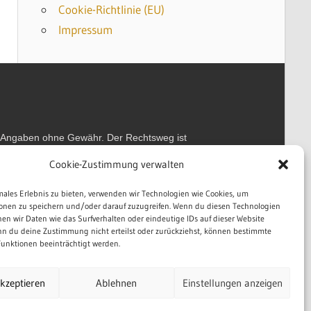
Cookie-Richtlinie (EU)
Impressum
lle Angaben ohne Gewähr. Der Rechtsweg ist
nen strafbar sein! Jeder Spieler handelt in eigener
Cookie-Zustimmung verwalten
:140 Mio., GlücksSpirale 1:10 Mio., Keno 1:2,1 Mio.,
males Erlebnis zu bieten, verwenden wir Technologien wie Cookies, um
onen zu speichern und/oder darauf zuzugreifen. Wenn du diesen Technologien
Kunden ändert sich dadurch nichts.)
en wir Daten wie das Surfverhalten oder eindeutige IDs auf dieser Website
nn du deine Zustimmung nicht erteilst oder zurückziehst, können bestimmte
unktionen beeinträchtigt werden.
kzeptieren
Ablehnen
Einstellungen anzeigen