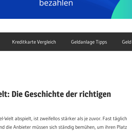
Kreditkarte Vergleich
Geldanlage Tipps
Geld
lt: Die Geschichte der richtigen
Welt abspielt, ist zweifellos stärker als je zuvor. Fast täglich
nd die Anbieter müssen sich ständig bemühen, um ihren Platz