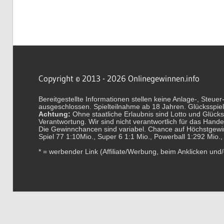
Copyright © 2013 - 2026 Onlinegewinnen.info
Bereitgestellte Informationen stellen keine Anlage-, Steu
ausgeschlossen. Spielteilnahme ab 18 Jahren. Glücksspiel
Achtung:
Ohne staatliche Erlaubnis sind Lotto und Glücks
Verantwortung. Wir sind nicht verantwortlich für das Handel
Die Gewinnchancen sind variabel. Chance auf Höchstgewinn
Spiel 77 1:10Mio., Super 6 1:1 Mio., Powerball 1:292 Mio.,
* = werbender Link (Affiliate/Werbung, beim Anklicken und/