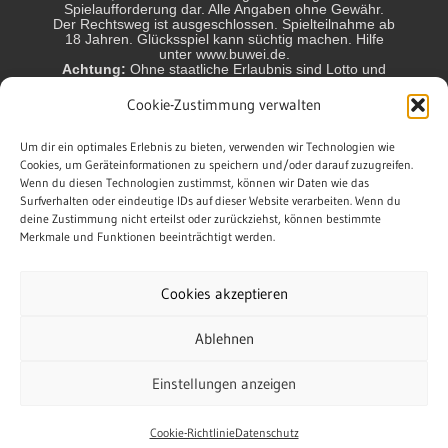
Spielaufforderung dar. Alle Angaben ohne Gewähr.
Der Rechtsweg ist ausgeschlossen. Spielteilnahme ab
18 Jahren. Glücksspiel kann süchtig machen. Hilfe
unter www.buwei.de.
Achtung:
Ohne staatliche Erlaubnis sind Lotto und
Glücksspiel in Deutschland und einigen anderen
Ländern nicht erlaubt und können strafbar sein! Jeder
Cookie-Zustimmung verwalten
Spieler handelt in eigener Verantwortung. Wir sind
nicht verantwortlich für das Handeln der Spieler.
Die Gewinnchancen sind variabel. Chance auf
Um dir ein optimales Erlebnis zu bieten, verwenden wir Technologien wie
Höchstgewinn ca.: Lotto 6aus49 1:140 Mio.,
Cookies, um Geräteinformationen zu speichern und/oder darauf zuzugreifen.
EuroMillions 1:140 Mio., EuroJackpot 1:140 Mio.,
Wenn du diesen Technologien zustimmst, können wir Daten wie das
GlücksSpirale 1:10 Mio., Keno 1:2,1 Mio., Spiel 77
Surfverhalten oder eindeutige IDs auf dieser Website verarbeiten. Wenn du
1:10Mio., Super 6 1:1 Mio., Powerball 1:292 Mio.,
deine Zustimmung nicht erteilst oder zurückziehst, können bestimmte
BinGO! 1:1,3 Mio.
Merkmale und Funktionen beeinträchtigt werden.
* = werbender Link (Affiliate/Werbung, beim Anklicken
und/oder Kauf über diesen Link kann eine Provision
anfallen. Am Preis für Kunden ändert sich dadurch
Cookies akzeptieren
nichts.)
Ablehnen
Einstellungen anzeigen
Vertrag widerrufen
Cookie-Richtlinie
Datenschutz