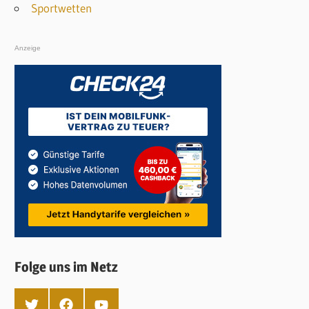
Sportwetten
Anzeige
Folge uns im Netz
T
F
Y