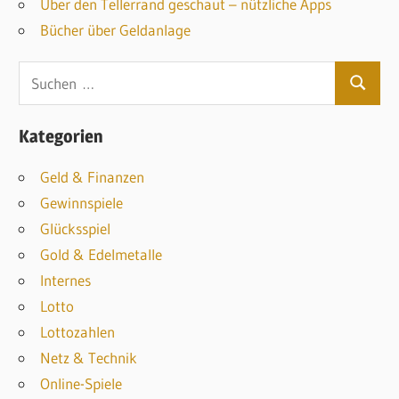
Über den Tellerrand geschaut – nützliche Apps
Bücher über Geldanlage
S
S
u
u
c
Kategorien
c
h
h
Geld & Finanzen
e
e
Gewinnspiele
n
n
Glücksspiel
n
Gold & Edelmetalle
a
Internes
c
Lotto
h
Lottozahlen
:
Netz & Technik
Online-Spiele