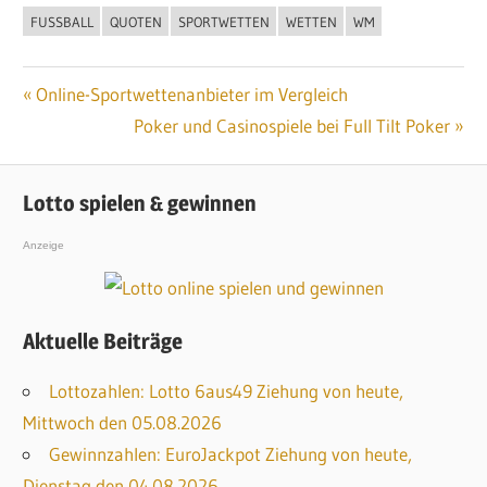
FUSSBALL
QUOTEN
SPORTWETTEN
WETTEN
WM
Vorheriger
Online-Sportwettenanbieter im Vergleich
Beitragsnavigation
Beitrag:
Nächster
Poker und Casinospiele bei Full Tilt Poker
Beitrag:
Lotto spielen & gewinnen
Anzeige
Aktuelle Beiträge
Lottozahlen: Lotto 6aus49 Ziehung von heute,
Mittwoch den 05.08.2026
Gewinnzahlen: EuroJackpot Ziehung von heute,
Dienstag den 04.08.2026