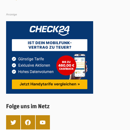
Anzeige
Folge uns im Netz
T
F
Y
w
a
o