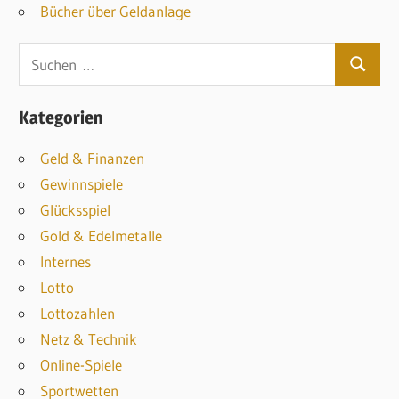
Bücher über Geldanlage
S
S
u
u
c
Kategorien
c
h
h
Geld & Finanzen
e
e
Gewinnspiele
n
n
Glücksspiel
n
Gold & Edelmetalle
a
Internes
c
Lotto
h
Lottozahlen
:
Netz & Technik
Online-Spiele
Sportwetten