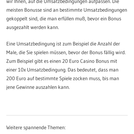
wir Ihnen, auf die Umsatzbedingungen aufpassen. Die
meisten Bonusse sind an bestimmte Umsatzbedingungen
gekoppelt sind, die man erfüllen muß, bevor ein Bonus
ausgezahlt werden kann.
Eine Umsatzbedingung ist zum Beispiel die Anzahl der
Male, die Sie spielen müssen, bevor der Bonus fällig wird.
Zum Beispiel gibt es einen 20 Euro Casino Bonus mit
einer 10x Umsatzbedingung. Das bedeutet, dass man
200 Euro auf bestimmte Spiele zocken muss, bis man
jene Gewinne auszahlen kann.
Weitere spannende Themen: