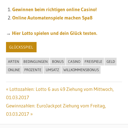
Gewinnen beim richtigen online Casino!
Online Automatenspiele machen Spaß
→
Hier Lotto spielen und dein Glück testen.
GLÜCKSSPIEL
ARTEN
BEDINGUNGEN
BONUS
CASINO
FREISPIELE
GELD
ONLINE
PROZENTE
UMSATZ
WILLKOMMENSBONUS
Vorheriger
Lottozahlen: Lotto 6 aus 49 Ziehung vom Mittwoch,
Beitragsnavigation
01.03.2017
Beitrag:
Nächster
Gewinnzahlen: EuroJackpot Ziehung vom Freitag,
Beitrag:
03.03.2017