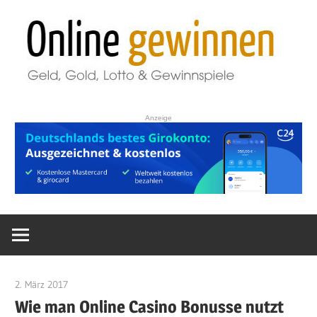
Zum
O
Inhalt
springen
g
Geld,
Finanzen,
Anzeige
Lotto
&
Gewinnspiele.
2. März 2017
Gewinner
Wie man Online Casino Bonusse nutzt