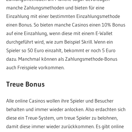
manche Zahlungsmethoden und bieten für eine
Einzahlung mit einer bestimmten Einzahlungsmethode
einen Bonus. So bieten manche Casinos einen 10% Bonus
auf eine Einzahlung, wenn diese mit einem E-Wallet
durchgeführt wird, wie zum Beispiel Skrill. Wenn ein
Spieler so 50 Euro einzahlt, bekommt er noch 5 Euro
dazu. Manchmal können als Zahlungsmethode-Bonus
auch Freispiele vorkommen.
Treue Bonus
Alle online Casinos wollen ihre Spieler und Besucher
behalten und immer wieder anlocken. Also erdachten sich
diese ein Treue-System, um treue Spieler zu belohnen,
damit diese immer wieder zurückkommen. Es gibt online