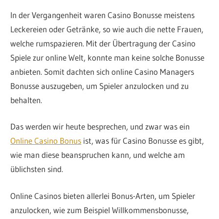
In der Vergangenheit waren Casino Bonusse meistens
Leckereien oder Getränke, so wie auch die nette Frauen,
welche rumspazieren. Mit der Übertragung der Casino
Spiele zur online Welt, konnte man keine solche Bonusse
anbieten. Somit dachten sich online Casino Managers
Bonusse auszugeben, um Spieler anzulocken und zu
behalten.
Das werden wir heute besprechen, und zwar was ein
Online Casino Bonus
ist, was für Casino Bonusse es gibt,
wie man diese beanspruchen kann, und welche am
üblichsten sind.
Online Casinos bieten allerlei Bonus-Arten, um Spieler
anzulocken, wie zum Beispiel Willkommensbonusse,