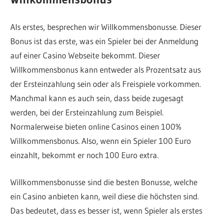
Als erstes, besprechen wir Willkommensbonusse. Dieser
Bonus ist das erste, was ein Spieler bei der Anmeldung
auf einer Casino Webseite bekommt. Dieser
Willkommensbonus kann entweder als Prozentsatz aus
der Ersteinzahlung sein oder als Freispiele vorkommen.
Manchmal kann es auch sein, dass beide zugesagt
werden, bei der Ersteinzahlung zum Beispiel.
Normalerweise bieten online Casinos einen 100%
Willkommensbonus. Also, wenn ein Spieler 100 Euro
einzahlt, bekommt er noch 100 Euro extra.
Willkommensbonusse sind die besten Bonusse, welche
ein Casino anbieten kann, weil diese die höchsten sind.
Das bedeutet, dass es besser ist, wenn Spieler als erstes