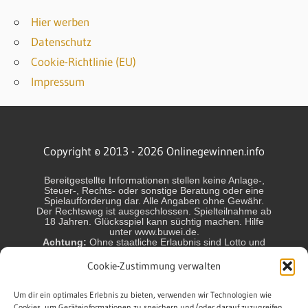
Hier werben
Datenschutz
Cookie-Richtlinie (EU)
Impressum
Copyright © 2013 - 2026 Onlinegewinnen.info
Bereitgestellte Informationen stellen keine Anlage-,
Steuer-, Rechts- oder sonstige Beratung oder eine
Spielaufforderung dar. Alle Angaben ohne Gewähr.
Der Rechtsweg ist ausgeschlossen. Spielteilnahme ab
18 Jahren. Glücksspiel kann süchtig machen. Hilfe
unter www.buwei.de.
Achtung:
Ohne staatliche Erlaubnis sind Lotto und
Glücksspiel in Deutschland und einigen anderen
Ländern nicht erlaubt und können strafbar sein! Jeder
Cookie-Zustimmung verwalten
Spieler handelt in eigener Verantwortung. Wir sind
nicht verantwortlich für das Handeln der Spieler.
Die Gewinnchancen sind variabel. Chance auf
Um dir ein optimales Erlebnis zu bieten, verwenden wir Technologien wie
Höchstgewinn ca.: Lotto 6aus49 1:140 Mio.,
Cookies, um Geräteinformationen zu speichern und/oder darauf zuzugreifen.