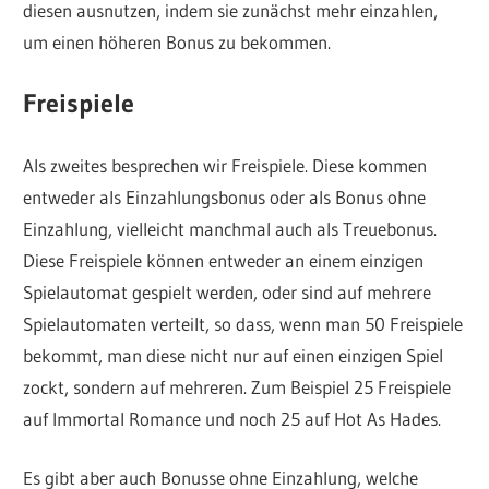
diesen ausnutzen, indem sie zunächst mehr einzahlen,
um einen höheren Bonus zu bekommen.
Freispiele
Als zweites besprechen wir Freispiele. Diese kommen
entweder als Einzahlungsbonus oder als Bonus ohne
Einzahlung, vielleicht manchmal auch als Treuebonus.
Diese Freispiele können entweder an einem einzigen
Spielautomat gespielt werden, oder sind auf mehrere
Spielautomaten verteilt, so dass, wenn man 50 Freispiele
bekommt, man diese nicht nur auf einen einzigen Spiel
zockt, sondern auf mehreren. Zum Beispiel 25 Freispiele
auf Immortal Romance und noch 25 auf Hot As Hades.
Es gibt aber auch Bonusse ohne Einzahlung, welche