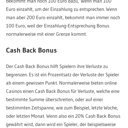
bekommt man noch 100 Euro dazu, wenn man 100
Euro einzahlt, um der Einzahlung zu entsprechen. Wenn
man aber 200 Euro einzahlt, bekommt man immer noch
100 Euro, weil der Einzahlung-Entsprechung Bonus
normalerweise mit einer Grenze kommt.
Cash Back Bonus
Der Cash Back Bonus hilft Spielern ihre Verluste zu
begrenzen. Es ist ein Prozentsatz der Verluste der Spieler
ab einem gewissen Punkt. Normalerweise bieten online
Casinos einen Cash Back Bonus für Verluste, welche eine
bestimmte Summe überschreiten, oder auf einer
bestimmten Zeitspanne, wie zum Beispiel, letzte Woche,
oder letzten Monat. Wenn also ein 20% Cash Back Bonus
gewährt wird, dann wird ein Spieler, der beispielsweise