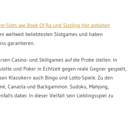
ine-Slots wie Book Of Ra und Sizzling Hot anbieten
en weltweit beliebtesten Slotgames und haben
ess garantieren.
en Casino- und Skillgames auf die Probe stellen. In
lette und Poker in Echtzeit gegen reale Gegner gespielt,
en Klassikern auch Bingo und Lotto-Spiele. Zu den
mmé, Canasta und Backgammon. Sudoku, Mahjong,
lls dabei. In dieser Vielfalt sein Lieblingsspiel zu