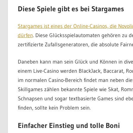
Diese Spiele gibt es bei Stargames
Stargames ist eines der Online-Casinos, die Novol
dürfen
. Diese Glücksspielautomaten gehören zu d
zertifizierte Zufallsgeneratoren, die absolute Fairn
Daneben kann man sein Glück und Können in divers
einem Live-Casino werden BlackJack, Baccarat, Rou
im normalen Casino-Bereich findet man neben dies
Skillgames zählen bekannte Spiele wie Skat, Ro
Schnapsen und sogar textbasierte Games sind ebenfa
finden, sollte kein Problem sein.
Einfacher Einstieg und tolle Boni