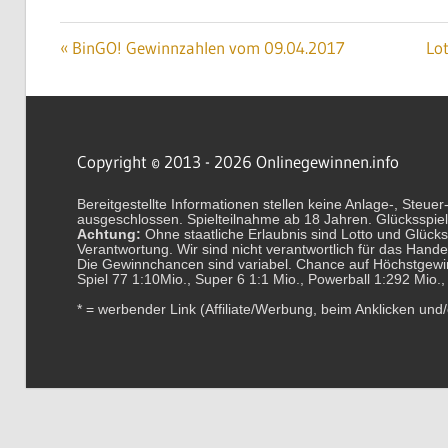
Vorheriger
BinGO! Gewinnzahlen vom 09.04.2017
Nä
Lot
Beitragsnavigation
Beitrag:
Bei
Copyright © 2013 - 2026 Onlinegewinnen.info
Bereitgestellte Informationen stellen keine Anlage-, Steu
ausgeschlossen. Spielteilnahme ab 18 Jahren. Glücksspiel
Achtung:
Ohne staatliche Erlaubnis sind Lotto und Glücks
Verantwortung. Wir sind nicht verantwortlich für das Handel
Die Gewinnchancen sind variabel. Chance auf Höchstgewinn
Spiel 77 1:10Mio., Super 6 1:1 Mio., Powerball 1:292 Mio.,
* = werbender Link (Affiliate/Werbung, beim Anklicken und/