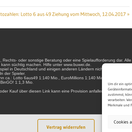
chster
tozahlen: Lotto 6 aus 49 Ziehung vom Mittwoch, 12.04.2017
trag:
er-, Rechts- oder sonstige Beratung oder eine Spielaufforderung dar. A
 kann süchtig machen. Hilfe unter www.buwei.de.
spiel in Deutschland und einigen anderen Ländern nicht erlaubt und kön
n der Spieler.
 ca.: Lotto 6aus49 1:140 Mio., EuroMillions 1:140 Mio., EuroJackpot 1
 BinGO! 1:1,3 Mio.
Um dir ein opti
Geräteinformati
oder Kauf über diesen Link kann eine Provision anfallen. Am Preis für 
zustimmst, könn
verarbeiten. We
Merkmale und F
Cookies a
Vertrag widerrufen