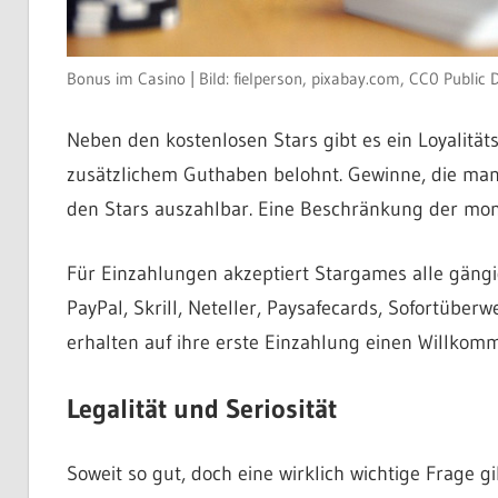
Bonus im Casino | Bild: fielperson, pixabay.com, CC0 Public
Neben den kostenlosen Stars gibt es ein Loyalität
zusätzlichem Guthaben belohnt. Gewinne, die man
den Stars auszahlbar. Eine Beschränkung der mona
Für Einzahlungen akzeptiert Stargames alle gängi
PayPal, Skrill, Neteller, Paysafecards, Sofortübe
erhalten auf ihre erste Einzahlung einen Willko
Legalität und Seriosität
Soweit so gut, doch eine wirklich wichtige Frage g