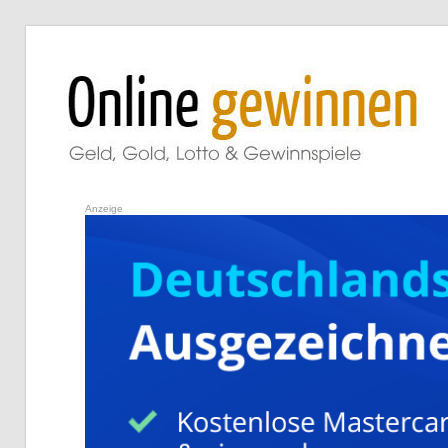
Zum
Inhalt
springen
Geld,
Finanzen,
Anzeige
Lotto
&
Gewinnspiele.