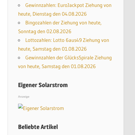
Gewinnzahlen: EuroJackpot Ziehung von
heute, Dienstag den 04.08.2026
Bingozahlen der Ziehung von heute,
Sonntag den 02.08.2026
Lottozahlen: Lotto 6aus49 Ziehung von
heute, Samstag den 01.08.2026
Gewinnzahlen der GlücksSpirale Ziehung
von heute, Samstag den 01.08.2026
Eigener Solarstrom
Anzeige
Beliebte Artikel