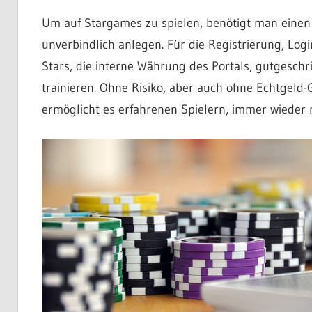
Um auf Stargames zu spielen, benötigt man einen
unverbindlich anlegen. Für die Registrierung, Lo
Stars, die interne Währung des Portals, gutgeschr
trainieren. Ohne Risiko, aber auch ohne Echtgeld-
ermöglicht es erfahrenen Spielern, immer wieder 