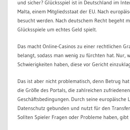
und sicher? Glücksspiel ist in Deutschland im Inte
Malta, einem Mitgliedsstaat der EU. Nach europä
besucht werden. Nach deutschem Recht begeht ma
Glücksspiele um echtes Geld spielt.
Das macht Online-Casinos zu einer rechtlichen Gra
belangt, sodass man wenig zu fürchten hat. Nur, 
Schwierigkeiten haben, diese vor Gericht einzukla
Das ist aber nicht problematisch, denn Betrug ha
die Größe des Portals, die zahlreichen zufriedene
Geschäftsbedingungen. Durch seine europäische 
Datenschutz gebunden und nutzt für den Transfer
Sollten Spieler Fragen oder Probleme haben, gibt