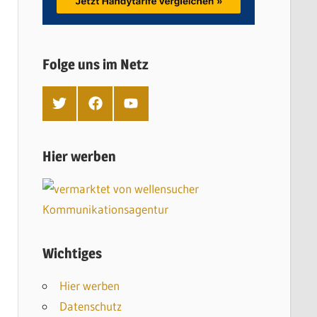
Folge uns im Netz
T
F
Y
w
a
o
i
c
u
t
e
T
t
b
u
Hier werben
e
o
b
r
o
e
k
Wichtiges
Hier werben
Datenschutz