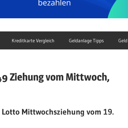
Kreditkarte Vergleich
Geldanlage Tipps
Geld
 49 Ziehung vom Mittwoch,
 Lotto Mittwochsziehung vom 19.