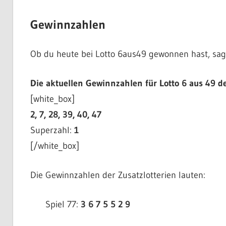
Gewinnzahlen
Ob du heute bei Lotto 6aus49 gewonnen hast, sage
Die aktuellen Gewinnzahlen für Lotto 6 aus 49 d
[white_box]
2, 7, 28, 39, 40, 47
Superzahl:
1
[/white_box]
Die Gewinnzahlen der Zusatzlotterien lauten:
Spiel 77:
3 6 7 5 5 2 9