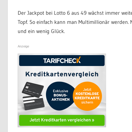
Der Jackpot bei Lotto 6 aus 49 wächst immer weit
Topf. So einfach kann man Multimillionär werden. 
und ein wenig Glück.
Anzeige