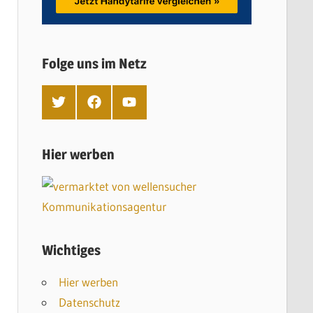
Folge uns im Netz
T
F
Y
w
a
o
i
c
u
t
e
T
t
b
u
Hier werben
e
o
b
r
o
e
k
Wichtiges
Hier werben
Datenschutz