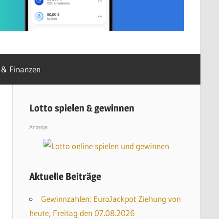
 & Finanzen
Lotto spielen & gewinnen
Anzeige
Aktuelle Beiträge
Gewinnzahlen: EuroJackpot Ziehung von
heute, Freitag den 07.08.2026