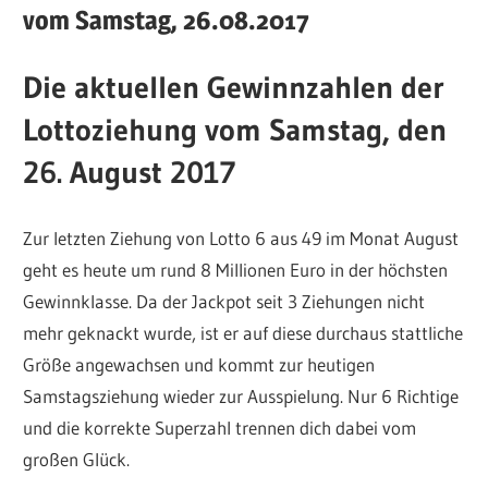
vom Samstag, 26.08.2017
Die aktuellen Gewinnzahlen der
Lottoziehung vom Samstag, den
26. August 2017
Zur letzten Ziehung von Lotto 6 aus 49 im Monat August
geht es heute um rund 8 Millionen Euro in der höchsten
Gewinnklasse. Da der Jackpot seit 3 Ziehungen nicht
mehr geknackt wurde, ist er auf diese durchaus stattliche
Größe angewachsen und kommt zur heutigen
Samstagsziehung wieder zur Ausspielung. Nur 6 Richtige
und die korrekte Superzahl trennen dich dabei vom
großen Glück.