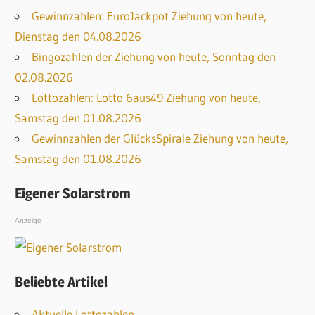
Gewinnzahlen: EuroJackpot Ziehung von heute,
Dienstag den 04.08.2026
Bingozahlen der Ziehung von heute, Sonntag den
02.08.2026
Lottozahlen: Lotto 6aus49 Ziehung von heute,
Samstag den 01.08.2026
Gewinnzahlen der GlücksSpirale Ziehung von heute,
Samstag den 01.08.2026
Eigener Solarstrom
Anzeige
Beliebte Artikel
Aktuelle Lottozahlen