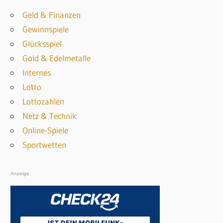
h
h
Geld & Finanzen
e
e
Gewinnspiele
n
n
Glücksspiel
n
Gold & Edelmetalle
a
Internes
c
Lotto
h
Lottozahlen
:
Netz & Technik
Online-Spiele
Sportwetten
Anzeige