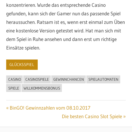
konzentrieren. Wurde das entsprechende Casino
gefunden, kann sich der Gamer nun das passende Spiel
heraussuchen. Ratsam ist es, wenn erst einmal zum Üben
eine kostenlose Version getestet wird. Hat man sich mit
dem Spiel in Ruhe ansehen und dann erst um richtige
Einsätze spielen.
GLÜCKSSPIEL
CASINO
CASINOSPIELE
GEWINNCHANCEN
SPIELAUTOMATEN
SPIELE
WILLKOMMENSBONUS
Vorheriger
BinGO! Gewinnzahlen vom 08.10.2017
Beitragsnavigation
Beitrag:
Nächster
Die besten Casino Slot Spiele
Beitrag: