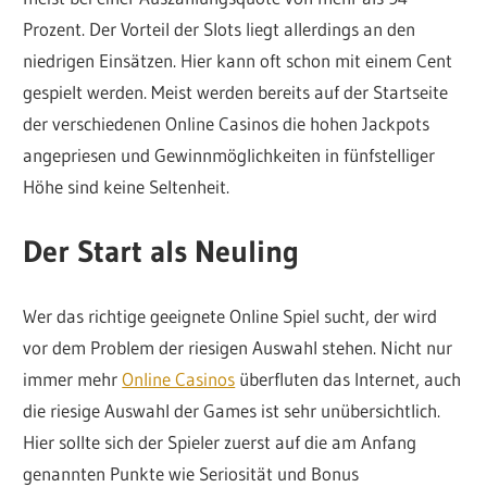
Prozent. Der Vorteil der Slots liegt allerdings an den
niedrigen Einsätzen. Hier kann oft schon mit einem Cent
gespielt werden. Meist werden bereits auf der Startseite
der verschiedenen Online Casinos die hohen Jackpots
angepriesen und Gewinnmöglichkeiten in fünfstelliger
Höhe sind keine Seltenheit.
Der Start als Neuling
Wer das richtige geeignete Online Spiel sucht, der wird
vor dem Problem der riesigen Auswahl stehen. Nicht nur
immer mehr
Online Casinos
überfluten das Internet, auch
die riesige Auswahl der Games ist sehr unübersichtlich.
Hier sollte sich der Spieler zuerst auf die am Anfang
genannten Punkte wie Seriosität und Bonus