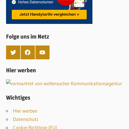
Folge uns im Netz
T
F
Y
w
a
o
i
c
u
t
e
T
Hier werben
t
b
u
e
o
b
r
o
e
k
Wichtiges
Hier werben
Datenschutz
Cookie-Richtlinie (EU)