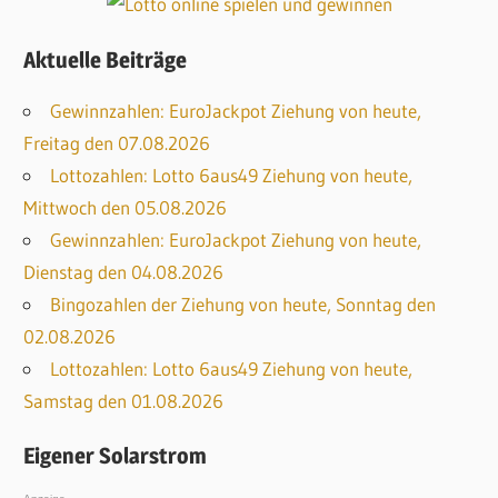
Aktuelle Beiträge
Gewinnzahlen: EuroJackpot Ziehung von heute,
Freitag den 07.08.2026
Lottozahlen: Lotto 6aus49 Ziehung von heute,
Mittwoch den 05.08.2026
Gewinnzahlen: EuroJackpot Ziehung von heute,
Dienstag den 04.08.2026
Bingozahlen der Ziehung von heute, Sonntag den
02.08.2026
Lottozahlen: Lotto 6aus49 Ziehung von heute,
Samstag den 01.08.2026
Eigener Solarstrom