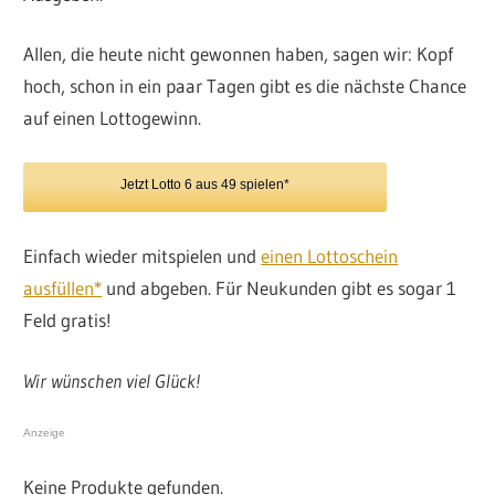
Allen, die heute nicht gewonnen haben, sagen wir: Kopf
hoch, schon in ein paar Tagen gibt es die nächste Chance
auf einen Lottogewinn.
Jetzt Lotto 6 aus 49 spielen*
Einfach wieder mitspielen und
einen Lottoschein
ausfüllen*
und abgeben. Für Neukunden gibt es sogar 1
Feld gratis!
Wir wünschen viel Glück!
Anzeige
Keine Produkte gefunden.