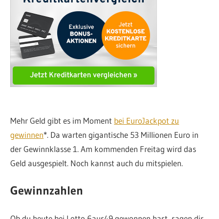
Mehr Geld gibt es im Moment
bei EuroJackpot zu
gewinnen
*. Da warten gigantische 53 Millionen Euro in
der Gewinnklasse 1. Am kommenden Freitag wird das
Geld ausgespielt. Noch kannst auch du mitspielen.
Gewinnzahlen
Ob du heute bei Lotto 6aus49 gewonnen hast, sagen dir