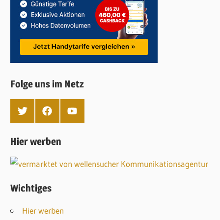
Folge uns im Netz
T
F
Y
w
a
o
i
c
u
t
e
T
Hier werben
t
b
u
e
o
b
r
o
e
k
Wichtiges
Hier werben