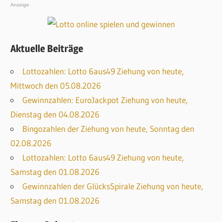
Anzeige
Aktuelle Beiträge
Lottozahlen: Lotto 6aus49 Ziehung von heute,
Mittwoch den 05.08.2026
Gewinnzahlen: EuroJackpot Ziehung von heute,
Dienstag den 04.08.2026
Bingozahlen der Ziehung von heute, Sonntag den
02.08.2026
Lottozahlen: Lotto 6aus49 Ziehung von heute,
Samstag den 01.08.2026
Gewinnzahlen der GlücksSpirale Ziehung von heute,
Samstag den 01.08.2026