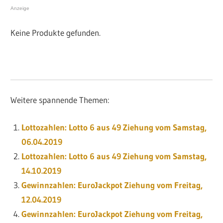
Anzeige
Keine Produkte gefunden.
Weitere spannende Themen:
Lottozahlen: Lotto 6 aus 49 Ziehung vom Samstag,
06.04.2019
Lottozahlen: Lotto 6 aus 49 Ziehung vom Samstag,
14.10.2019
Gewinnzahlen: EuroJackpot Ziehung vom Freitag,
12.04.2019
Gewinnzahlen: EuroJackpot Ziehung vom Freitag,