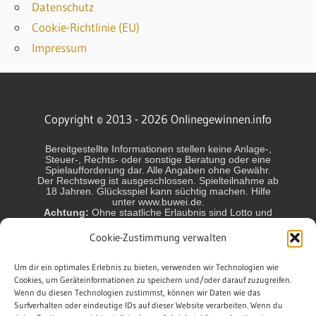
Datenschutz
Cookie-Richtlinie (EU)
Impressum
Copyright © 2013 - 2026 Onlinegewinnen.info
Bereitgestellte Informationen stellen keine Anlage-,
Steuer-, Rechts- oder sonstige Beratung oder eine
Spielaufforderung dar. Alle Angaben ohne Gewähr.
Der Rechtsweg ist ausgeschlossen. Spielteilnahme ab
18 Jahren. Glücksspiel kann süchtig machen. Hilfe
unter www.buwei.de.
Achtung:
Ohne staatliche Erlaubnis sind Lotto und
Glücksspiel in Deutschland und einigen anderen
Ländern nicht erlaubt und können strafbar sein! Jeder
Cookie-Zustimmung verwalten
Spieler handelt in eigener Verantwortung. Wir sind
nicht verantwortlich für das Handeln der Spieler.
Die Gewinnchancen sind variabel. Chance auf
Um dir ein optimales Erlebnis zu bieten, verwenden wir Technologien wie
Höchstgewinn ca.: Lotto 6aus49 1:140 Mio.,
Cookies, um Geräteinformationen zu speichern und/oder darauf zuzugreifen.
EuroMillions 1:140 Mio., EuroJackpot 1:140 Mio.,
Wenn du diesen Technologien zustimmst, können wir Daten wie das
GlücksSpirale 1:10 Mio., Keno 1:2,1 Mio., Spiel 77
Surfverhalten oder eindeutige IDs auf dieser Website verarbeiten. Wenn du
1:10Mio., Super 6 1:1 Mio., Powerball 1:292 Mio.,