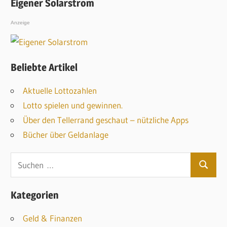
Eigener Solarstrom
Anzeige
Beliebte Artikel
Aktuelle Lottozahlen
Lotto spielen und gewinnen.
Über den Tellerrand geschaut – nützliche Apps
Bücher über Geldanlage
S
S
u
u
c
Kategorien
c
h
h
Geld & Finanzen
e