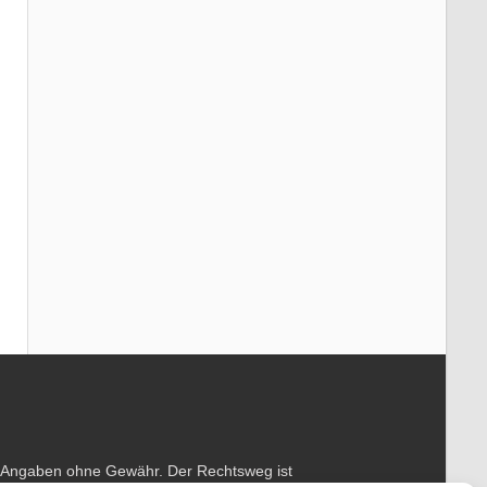
lle Angaben ohne Gewähr. Der Rechtsweg ist