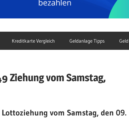
Kreditkarte Vergleich
Geldanlage Tipps
Geld
 49 Ziehung vom Samstag,
 Lottoziehung vom Samstag, den 09.