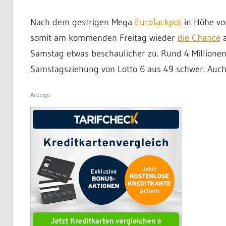
Nach dem gestrigen Mega
EuroJackpot
in Höhe vo
somit am kommenden Freitag wieder
die Chance
a
Samstag etwas beschaulicher zu. Rund 4 Millionen 
Samstagsziehung von Lotto 6 aus 49 schwer. Auc
Anzeige