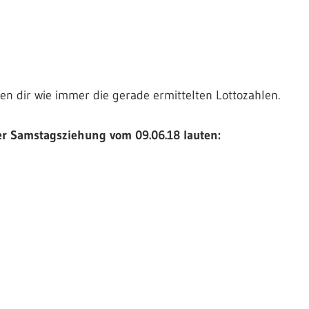
n dir wie immer die gerade ermittelten Lottozahlen.
er Samstagsziehung vom 09.06.18 lauten: