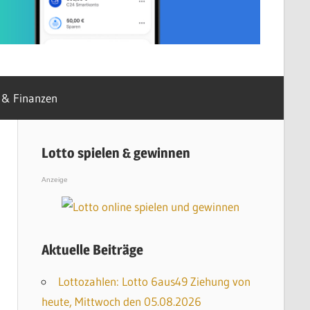
 & Finanzen
Lotto spielen & gewinnen
Anzeige
Aktuelle Beiträge
Lottozahlen: Lotto 6aus49 Ziehung von
heute, Mittwoch den 05.08.2026