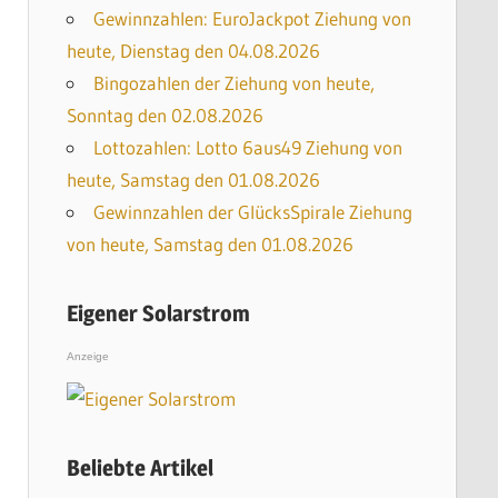
Gewinnzahlen: EuroJackpot Ziehung von
heute, Dienstag den 04.08.2026
Bingozahlen der Ziehung von heute,
Sonntag den 02.08.2026
Lottozahlen: Lotto 6aus49 Ziehung von
heute, Samstag den 01.08.2026
Gewinnzahlen der GlücksSpirale Ziehung
von heute, Samstag den 01.08.2026
Eigener Solarstrom
Anzeige
Beliebte Artikel