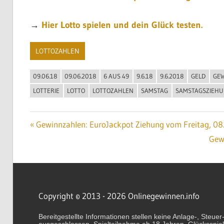
→
Hier Lotto spielen und dein Glück testen.
LOTTOZAHLEN
09.06.18
09.06.2018
6 AUS 49
9.6.18
9.6.2018
GELD
GE
LOTTERIE
LOTTO
LOTTOZAHLEN
SAMSTAG
SAMSTAGSZIEH
Vorheriger
Gewinnzahlen: EuroJackpot Ziehung vom Freitag, 0
Beitragsnavigation
Beitrag:
Näc
Gew
Beit
Copyright © 2013 - 2026 Onlinegewinnen.info
Bereitgestellte Informationen stellen keine Anlage-, Steu