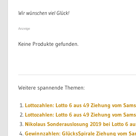
Wir wünschen viel Glück!
Anzeige
Keine Produkte gefunden.
Weitere spannende Themen:
Lottozahlen: Lotto 6 aus 49 Ziehung vom Sams
Lottozahlen: Lotto 6 aus 49 Ziehung vom Sams
Nikolaus Sonderauslosung 2019 bei Lotto 6 au
Gewinnzahlen: GlücksSpirale Ziehung vom Sam