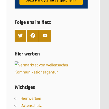
Folge uns im Netz
T
F
Y
w
a
o
i
c
u
t
e
T
t
b
u
Hier werben
e
o
b
r
o
e
k
Wichtiges
Hier werben
Datenschutz