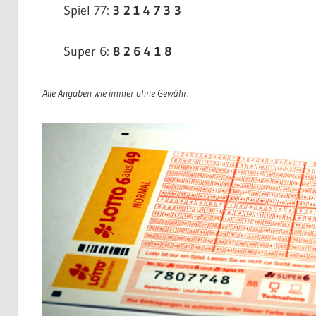
Spiel 77:
3 2 1 4 7 3 3
Super 6:
8 2 6 4 1 8
Alle Angaben wie immer ohne Gewähr.