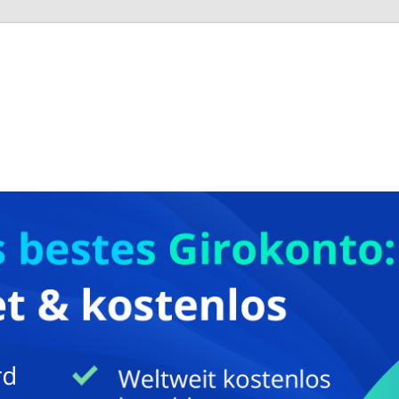
Online
gewinnen