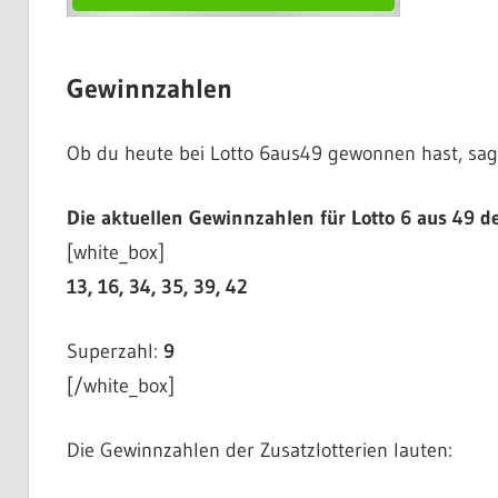
Gewinnzahlen
Ob du heute bei Lotto 6aus49 gewonnen hast, sage
Die aktuellen Gewinnzahlen für Lotto 6 aus 49 d
[white_box]
13, 16, 34, 35, 39, 42
Superzahl:
9
[/white_box]
Die Gewinnzahlen der Zusatzlotterien lauten: