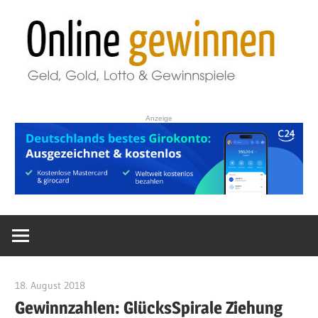
Zum
O
Inhalt
springen
g
Geld,
Finanzen,
Anzeige
Lotto
&
Gewinnspiele.
18. August 2018
Gewinner
Gewinnzahlen: GlücksSpirale Ziehung