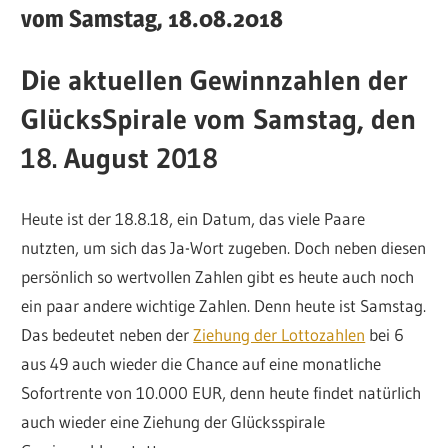
vom Samstag, 18.08.2018
Die aktuellen Gewinnzahlen der
GlücksSpirale vom Samstag, den
18. August 2018
Heute ist der 18.8.18, ein Datum, das viele Paare
nutzten, um sich das Ja-Wort zugeben. Doch neben diesen
persönlich so wertvollen Zahlen gibt es heute auch noch
ein paar andere wichtige Zahlen. Denn heute ist Samstag.
Das bedeutet neben der
Ziehung der Lottozahlen
bei 6
aus 49 auch wieder die Chance auf eine monatliche
Sofortrente von 10.000 EUR, denn heute findet natürlich
auch wieder eine Ziehung der Glücksspirale