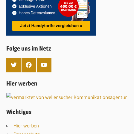
Folge uns im Netz
T
F
Y
w
a
o
i
c
u
t
e
T
Hier werben
t
b
u
e
o
b
r
o
e
k
Wichtiges
Hier werben