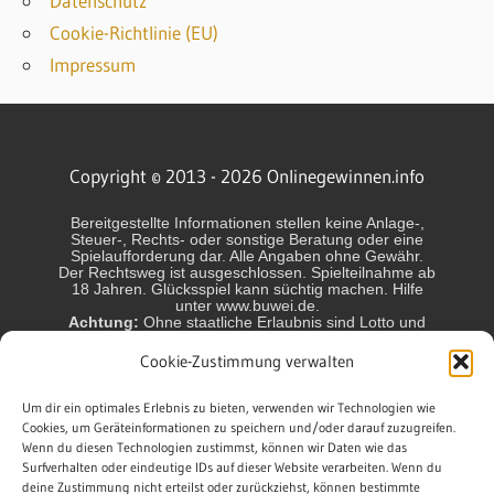
Datenschutz
Cookie-Richtlinie (EU)
Impressum
Copyright © 2013 - 2026 Onlinegewinnen.info
Bereitgestellte Informationen stellen keine Anlage-,
Steuer-, Rechts- oder sonstige Beratung oder eine
Spielaufforderung dar. Alle Angaben ohne Gewähr.
Der Rechtsweg ist ausgeschlossen. Spielteilnahme ab
18 Jahren. Glücksspiel kann süchtig machen. Hilfe
unter www.buwei.de.
Achtung:
Ohne staatliche Erlaubnis sind Lotto und
Glücksspiel in Deutschland und einigen anderen
Ländern nicht erlaubt und können strafbar sein! Jeder
Cookie-Zustimmung verwalten
Spieler handelt in eigener Verantwortung. Wir sind
nicht verantwortlich für das Handeln der Spieler.
Die Gewinnchancen sind variabel. Chance auf
Um dir ein optimales Erlebnis zu bieten, verwenden wir Technologien wie
Höchstgewinn ca.: Lotto 6aus49 1:140 Mio.,
Cookies, um Geräteinformationen zu speichern und/oder darauf zuzugreifen.
EuroMillions 1:140 Mio., EuroJackpot 1:140 Mio.,
Wenn du diesen Technologien zustimmst, können wir Daten wie das
GlücksSpirale 1:10 Mio., Keno 1:2,1 Mio., Spiel 77
Surfverhalten oder eindeutige IDs auf dieser Website verarbeiten. Wenn du
1:10Mio., Super 6 1:1 Mio., Powerball 1:292 Mio.,
deine Zustimmung nicht erteilst oder zurückziehst, können bestimmte
BinGO! 1:1,3 Mio.