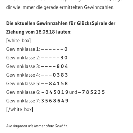
dir wie immer die gerade ermittelten Gewinnzahlen.
Die aktuellen Gewinnzahlen für GlücksSpirale der
Ziehung vom 18.08.18 lauten:
[white_box]
Gewinnklasse 1:
– – – – – – 0
Gewinnklasse 2:
– – – – – 3 0
Gewinnklasse 3:
– – – – 8 0 4
Gewinnklasse 4:
– – – 0 3 8 3
Gewinnklasse 5:
– – 8 4 1 5 8
Gewinnklasse 6:
– 0 4 5 0 1 9
und
– 7 8 5 2 3 5
Gewinnklasse 7:
3 5 6 8 6 4 9
[/white_box]
Alle Angaben wie immer ohne Gewähr.