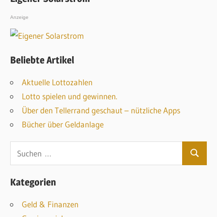
Anzeige
Beliebte Artikel
Aktuelle Lottozahlen
Lotto spielen und gewinnen.
Über den Tellerrand geschaut – nützliche Apps
Bücher über Geldanlage
S
S
u
u
c
Kategorien
c
h
h
Geld & Finanzen
e
e