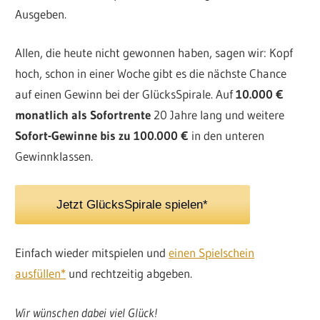
Ausgeben.
Allen, die heute nicht gewonnen haben, sagen wir: Kopf
hoch, schon in einer Woche gibt es die nächste Chance
auf einen Gewinn bei der GlücksSpirale. Auf
10.000 €
monatlich als Sofortrente
20 Jahre lang und weitere
Sofort-Gewinne bis zu 100.000 €
in den unteren
Gewinnklassen.
Jetzt GlücksSpirale spielen*
Einfach wieder mitspielen und
einen Spielschein
ausfüllen*
und rechtzeitig abgeben.
Wir wünschen dabei viel Glück!