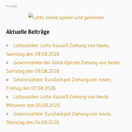
Anzeige
Aktuelle Beiträge
Lottozahlen: Lotto 6aus49 Ziehung von heute,
Samstag den 08.08.2026
Gewinnzahlen der GlücksSpirale Ziehung von heute,
Samstag den 08.08.2026
Gewinnzahlen: EuroJackpot Ziehung von heute,
Freitag den 07.08.2026
Lottozahlen: Lotto 6aus49 Ziehung von heute,
Mittwoch den 05.08.2026
Gewinnzahlen: EuroJackpot Ziehung von heute,
Dienstag den 04.08.2026