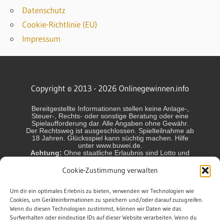
Datenschutz
Cookie-Richtlinie (EU)
Impressum
Copyright © 2013 - 2026 Onlinegewinnen.info
Bereitgestellte Informationen stellen keine Anlage-,
Steuer-, Rechts- oder sonstige Beratung oder eine
Spielaufforderung dar. Alle Angaben ohne Gewähr.
Der Rechtsweg ist ausgeschlossen. Spielteilnahme ab
18 Jahren. Glücksspiel kann süchtig machen. Hilfe
unter www.buwei.de.
Achtung:
Ohne staatliche Erlaubnis sind Lotto und
Glücksspiel in Deutschland und einigen anderen
Ländern nicht erlaubt und können strafbar sein! Jeder
Cookie-Zustimmung verwalten
Spieler handelt in eigener Verantwortung. Wir sind
nicht verantwortlich für das Handeln der Spieler.
Die Gewinnchancen sind variabel. Chance auf
Um dir ein optimales Erlebnis zu bieten, verwenden wir Technologien wie
Höchstgewinn ca.: Lotto 6aus49 1:140 Mio.,
Cookies, um Geräteinformationen zu speichern und/oder darauf zuzugreifen.
EuroMillions 1:140 Mio., EuroJackpot 1:140 Mio.,
Wenn du diesen Technologien zustimmst, können wir Daten wie das
GlücksSpirale 1:10 Mio., Keno 1:2,1 Mio., Spiel 77
Surfverhalten oder eindeutige IDs auf dieser Website verarbeiten. Wenn du
1:10Mio., Super 6 1:1 Mio., Powerball 1:292 Mio.,