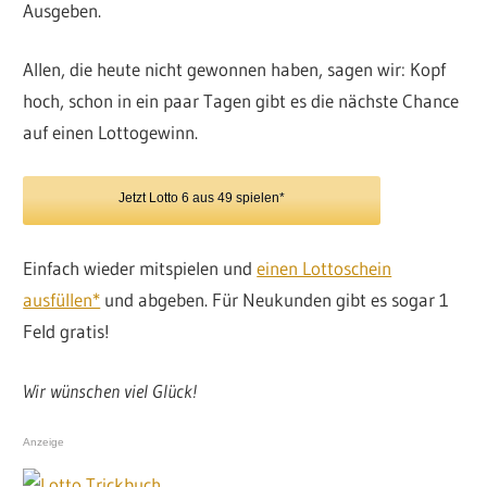
Ausgeben.
Allen, die heute nicht gewonnen haben, sagen wir: Kopf
hoch, schon in ein paar Tagen gibt es die nächste Chance
auf einen Lottogewinn.
Jetzt Lotto 6 aus 49 spielen*
Einfach wieder mitspielen und
einen Lottoschein
ausfüllen*
und abgeben. Für Neukunden gibt es sogar 1
Feld gratis!
Wir wünschen viel Glück!
Anzeige