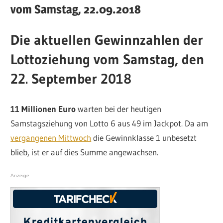
vom Samstag, 22.09.2018
Die aktuellen Gewinnzahlen der
Lottoziehung vom Samstag, den
22. September 2018
11 Millionen Euro
warten bei der heutigen
Samstagsziehung von Lotto 6 aus 49 im Jackpot. Da am
vergangenen Mittwoch
die Gewinnklasse 1 unbesetzt
blieb, ist er auf dies Summe angewachsen.
Anzeige