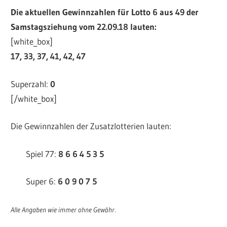
Die aktuellen Gewinnzahlen für Lotto 6 aus 49 der
Samstagsziehung vom 22.09.18 lauten:
[white_box]
17, 33, 37, 41, 42, 47
Superzahl:
0
[/white_box]
Die Gewinnzahlen der Zusatzlotterien lauten:
Spiel 77:
8 6 6 4 5 3 5
Super 6:
6 0 9 0 7 5
Alle Angaben wie immer ohne Gewähr.