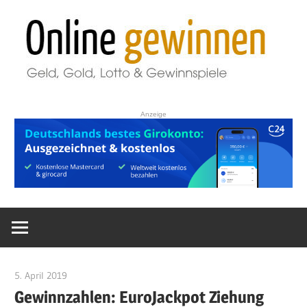
Zum
O
Inhalt
springen
g
Geld,
Finanzen,
Anzeige
Lotto
&
Gewinnspiele.
5. April 2019
Gewinner
Gewinnzahlen: EuroJackpot Ziehung