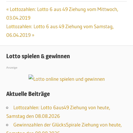
Vorheriger
Lottozahlen: Lotto 6 aus 49 Ziehung vom Mittwoch,
Beitragsnavigation
03.04.2019
Beitrag:
Nächster
Lottozahlen: Lotto 6 aus 49 Ziehung vom Samstag,
Beitrag:
06.04.2019
Lotto spielen & gewinnen
Anzeige
Aktuelle Beiträge
Lottozahlen: Lotto 6aus49 Ziehung von heute,
Samstag den 08.08.2026
Gewinnzahlen der GlücksSpirale Ziehung von heute,