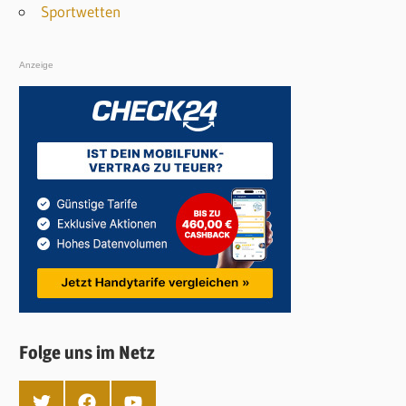
Sportwetten
Anzeige
Folge uns im Netz
T
F
Y