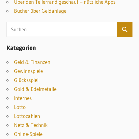
Über den Tellerrand geschaut – nützliche Apps
Bücher über Geldanlage
S
S
u
u
c
Kategorien
c
h
h
Geld & Finanzen
e
e
Gewinnspiele
n
n
Glücksspiel
n
Gold & Edelmetalle
a
Internes
c
Lotto
h
Lottozahlen
:
Netz & Technik
Online-Spiele