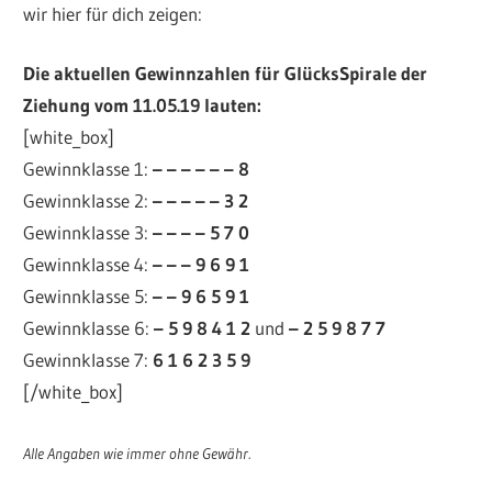
wir hier für dich zeigen:
Die aktuellen Gewinnzahlen für GlücksSpirale der
Ziehung vom 11.05.19 lauten:
[white_box]
Gewinnklasse 1:
– – – – – – 8
Gewinnklasse 2:
– – – – – 3 2
Gewinnklasse 3:
– – – – 5 7 0
Gewinnklasse 4:
– – – 9 6 9 1
Gewinnklasse 5:
– – 9 6 5 9 1
Gewinnklasse 6:
– 5 9 8 4 1 2
und
– 2 5 9 8 7 7
Gewinnklasse 7:
6 1 6 2 3 5 9
[/white_box]
Alle Angaben wie immer ohne Gewähr.