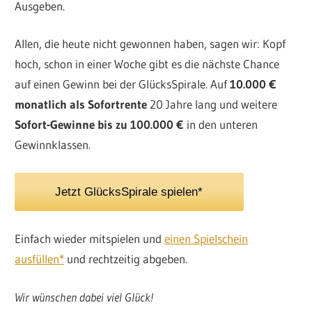
Ausgeben.
Allen, die heute nicht gewonnen haben, sagen wir: Kopf
hoch, schon in einer Woche gibt es die nächste Chance
auf einen Gewinn bei der GlücksSpirale. Auf
10.000 €
monatlich als Sofortrente
20 Jahre lang und weitere
Sofort-Gewinne bis zu 100.000 €
in den unteren
Gewinnklassen.
Jetzt GlücksSpirale spielen*
Einfach wieder mitspielen und
einen Spielschein
ausfüllen*
und rechtzeitig abgeben.
Wir wünschen dabei viel Glück!