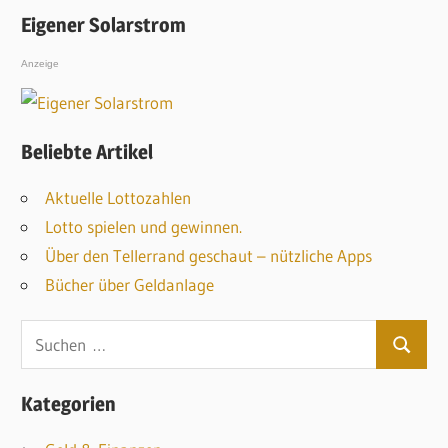
Eigener Solarstrom
Anzeige
Beliebte Artikel
Aktuelle Lottozahlen
Lotto spielen und gewinnen.
Über den Tellerrand geschaut – nützliche Apps
Bücher über Geldanlage
S
S
u
u
c
Kategorien
c
h
h