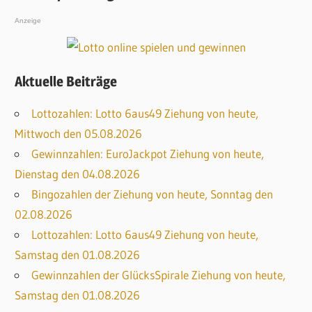
Anzeige
Aktuelle Beiträge
Lottozahlen: Lotto 6aus49 Ziehung von heute,
Mittwoch den 05.08.2026
Gewinnzahlen: EuroJackpot Ziehung von heute,
Dienstag den 04.08.2026
Bingozahlen der Ziehung von heute, Sonntag den
02.08.2026
Lottozahlen: Lotto 6aus49 Ziehung von heute,
Samstag den 01.08.2026
Gewinnzahlen der GlücksSpirale Ziehung von heute,
Samstag den 01.08.2026