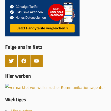
Folge uns im Netz
T
F
Y
w
a
o
i
c
u
t
e
T
Hier werben
t
b
u
e
o
b
r
o
e
k
Wichtiges
Hier werben