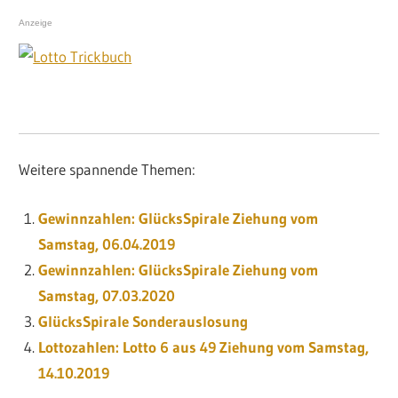
Anzeige
Weitere spannende Themen:
Gewinnzahlen: GlücksSpirale Ziehung vom
Samstag, 06.04.2019
Gewinnzahlen: GlücksSpirale Ziehung vom
Samstag, 07.03.2020
GlücksSpirale Sonderauslosung
Lottozahlen: Lotto 6 aus 49 Ziehung vom Samstag,
14.10.2019