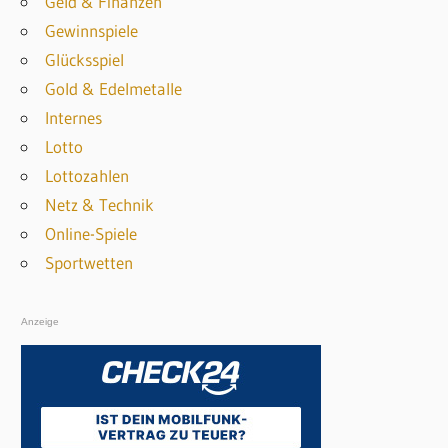
Geld & Finanzen
e
e
Gewinnspiele
n
n
Glücksspiel
n
Gold & Edelmetalle
a
Internes
c
Lotto
h
Lottozahlen
:
Netz & Technik
Online-Spiele
Sportwetten
Anzeige