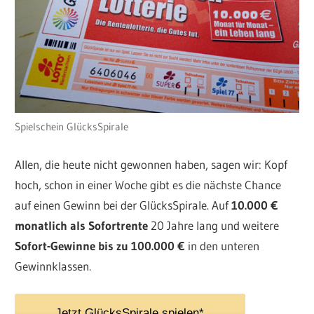
Spielschein GlücksSpirale
Allen, die heute nicht gewonnen haben, sagen wir: Kopf
hoch, schon in einer Woche gibt es die nächste Chance
auf einen Gewinn bei der GlücksSpirale. Auf
10.000 €
monatlich als Sofortrente
20 Jahre lang und weitere
Sofort-Gewinne bis zu 100.000 €
in den unteren
Gewinnklassen.
Jetzt GlücksSpirale spielen*