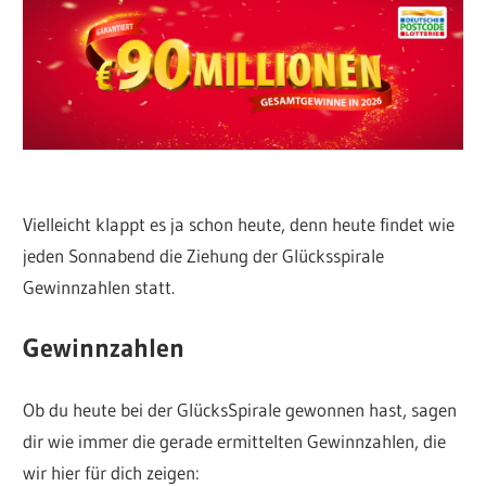
Vielleicht klappt es ja schon heute, denn heute findet wie
jeden Sonnabend die Ziehung der Glücksspirale
Gewinnzahlen statt.
Gewinnzahlen
Ob du heute bei der GlücksSpirale gewonnen hast, sagen
dir wie immer die gerade ermittelten Gewinnzahlen, die
wir hier für dich zeigen: