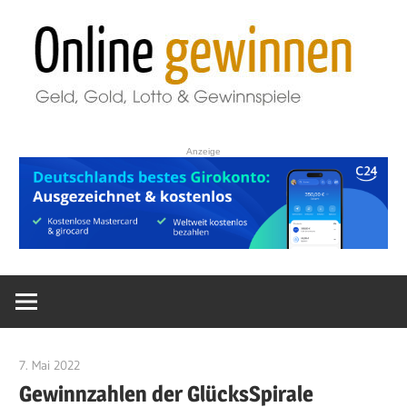
Zum
O
Inhalt
springen
g
Geld,
Finanzen,
Anzeige
Lotto
&
Gewinnspiele.
7. Mai 2022
Gewinner
Gewinnzahlen der GlücksSpirale