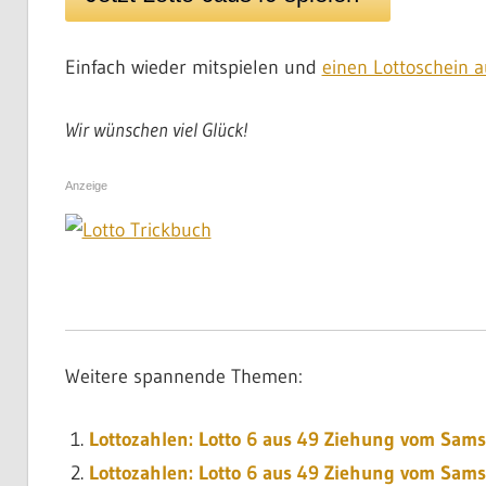
Einfach wieder mitspielen und
einen Lottoschein a
Wir wünschen viel Glück!
Anzeige
Weitere spannende Themen:
Lottozahlen: Lotto 6 aus 49 Ziehung vom Sams
Lottozahlen: Lotto 6 aus 49 Ziehung vom Sams