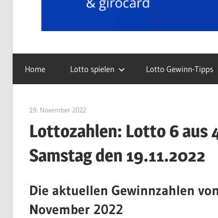
Home
Lotto spielen
Lotto Gewinn-Tipps
19. November 2022
Gewinner
Lottozahlen: Lotto 6 aus 
Samstag den 19.11.2022
Die aktuellen Gewinnzahlen von
November 2022