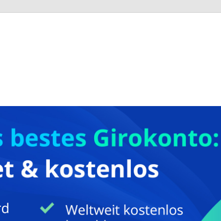
Online
gewinnen