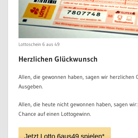
Lottoschein 6 aus 49
Herzlichen Glückwunsch
Allen, die gewonnen haben, sagen wir herzlichen
Ausgeben.
Allen, die heute nicht gewonnen haben, sagen wir:
Chance auf einen Lottogewinn.
Jetzt Lotto 6aus49 spielen*