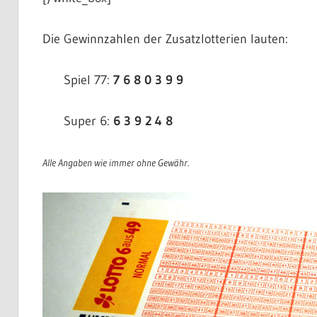
Die Gewinnzahlen der Zusatzlotterien lauten:
Spiel 77:
7 6 8 0 3 9 9
Super 6:
6 3 9 2 4 8
Alle Angaben wie immer ohne Gewähr.