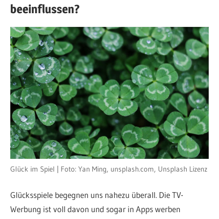
beeinflussen?
Glück im Spiel | Foto: Yan Ming, unsplash.com, Unsplash Lizenz
Glücksspiele begegnen uns nahezu überall. Die TV-
Werbung ist voll davon und sogar in Apps werben