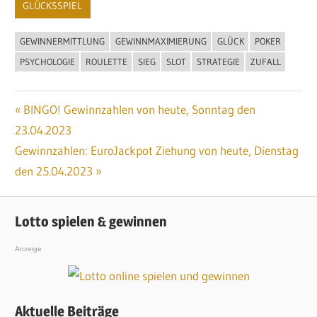
GLÜCKSSPIEL
GEWINNERMITTLUNG
GEWINNMAXIMIERUNG
GLÜCK
POKER
PSYCHOLOGIE
ROULETTE
SIEG
SLOT
STRATEGIE
ZUFALL
Vorheriger
BINGO! Gewinnzahlen von heute, Sonntag den
Beitragsnavigation
23.04.2023
Beitrag:
Nächster
Gewinnzahlen: EuroJackpot Ziehung von heute, Dienstag
Beitrag:
den 25.04.2023
Lotto spielen & gewinnen
Anzeige
Aktuelle Beiträge