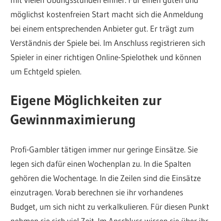
möglichst kostenfreien Start macht sich die Anmeldung
bei einem entsprechenden Anbieter gut. Er trägt zum
Verständnis der Spiele bei. Im Anschluss registrieren sich
Spieler in einer richtigen Online-Spielothek und können
um Echtgeld spielen.
Eigene Möglichkeiten zur
Gewinnmaximierung
Profi-Gambler tätigen immer nur geringe Einsätze. Sie
legen sich dafür einen Wochenplan zu. In die Spalten
gehören die Wochentage. In die Zeilen sind die Einsätze
einzutragen. Vorab berechnen sie ihr vorhandenes
Budget, um sich nicht zu verkalkulieren. Für diesen Punkt
nehmen sie sich viel Zeit. Im Anschluss wissen sie über ihr