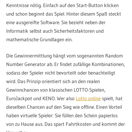
Kenntnisse nötig. Einfach auf den Start-Button klicken
und schon beginnt das Spiel. Hinter diesem Spaß steckt
eine ausgereifte Software. Sie bezieht neben der
Informatik selbst auch Sicherheitsfaktoren und
mathematische Grundlagen ein.
Die Gewinnermittlung hängt vom sogenannten Random
Number Generator ab. Er findet zufällige Kombinationen,
sodass der Spieler nicht bevorteilt oder benachteiligt
wird. Das Prinzip orientiert sich an den realen
Gewinnchancen von klassischen LOTTO-Spielen,
EuroJackpot und KENO. Wer also
Lotto online
spielt, hat
dieselben Chancen auf den Sieg wie offline. Einen Vorteil
haben virtuelle Spieler: Sie füllen den Schein papierlos
von zu Hause aus. Das spart Fahrtkosten und kommt der