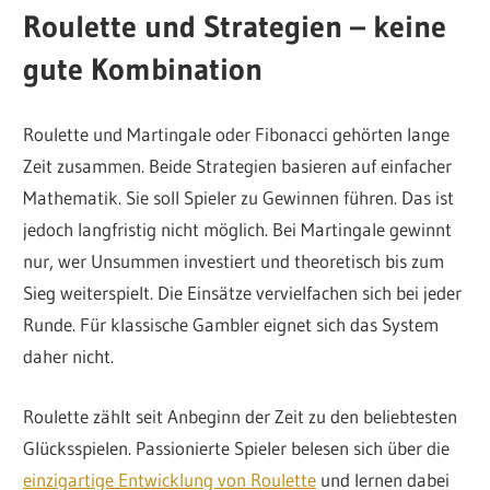
Roulette und Strategien – keine
gute Kombination
Roulette und Martingale oder Fibonacci gehörten lange
Zeit zusammen. Beide Strategien basieren auf einfacher
Mathematik. Sie soll Spieler zu Gewinnen führen. Das ist
jedoch langfristig nicht möglich. Bei Martingale gewinnt
nur, wer Unsummen investiert und theoretisch bis zum
Sieg weiterspielt. Die Einsätze vervielfachen sich bei jeder
Runde. Für klassische Gambler eignet sich das System
daher nicht.
Roulette zählt seit Anbeginn der Zeit zu den beliebtesten
Glücksspielen. Passionierte Spieler belesen sich über die
einzigartige Entwicklung von Roulette
und lernen dabei