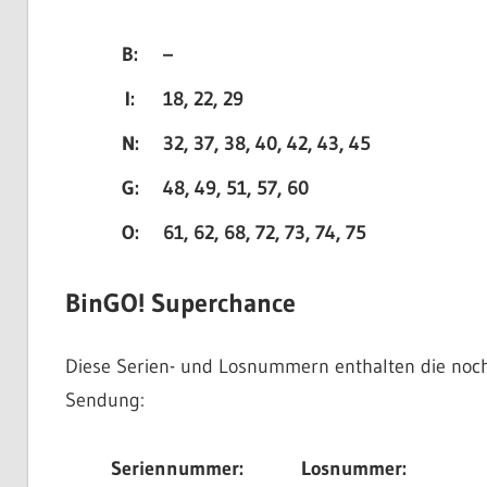
B:
–
I:
18, 22, 29
N:
32, 37, 38, 40, 42, 43, 45
G:
48, 49, 51, 57, 60
O:
61, 62, 68, 72, 73, 74, 75
BinGO! Superchance
Diese Serien- und Losnummern enthalten die noch
Sendung:
Seriennummer:
Losnummer: