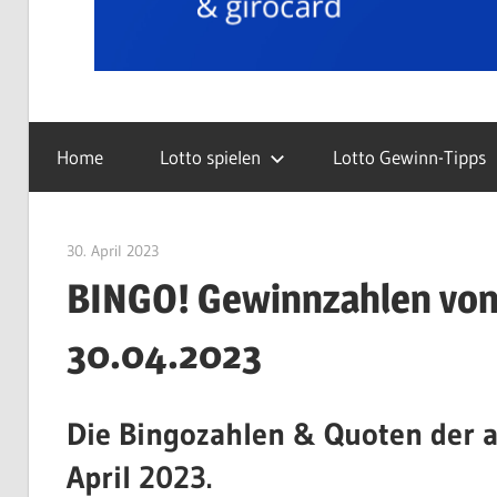
Home
Lotto spielen
Lotto Gewinn-Tipps
30. April 2023
Gewinner
BINGO! Gewinnzahlen von
30.04.2023
Die Bingozahlen & Quoten der a
April 2023.