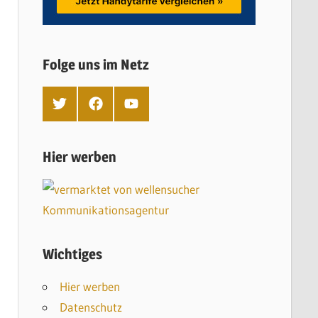
Folge uns im Netz
T
F
Y
w
a
o
i
c
u
t
e
T
t
b
u
Hier werben
e
o
b
r
o
e
k
Wichtiges
Hier werben
Datenschutz