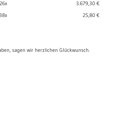
26x
3.679,30 €
38x
25,80 €
aben, sagen wir herzlichen Glückwunsch.