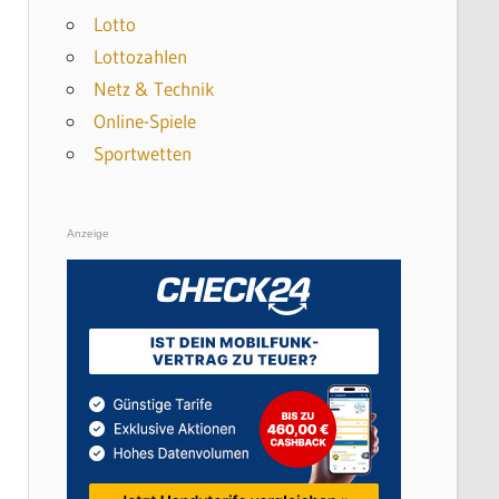
h
Lotto
:
Lottozahlen
Netz & Technik
Online-Spiele
Sportwetten
Anzeige