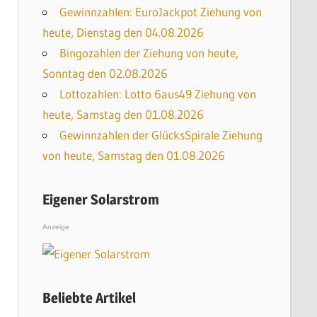
Gewinnzahlen: EuroJackpot Ziehung von
heute, Dienstag den 04.08.2026
Bingozahlen der Ziehung von heute,
Sonntag den 02.08.2026
Lottozahlen: Lotto 6aus49 Ziehung von
heute, Samstag den 01.08.2026
Gewinnzahlen der GlücksSpirale Ziehung
von heute, Samstag den 01.08.2026
Eigener Solarstrom
Anzeige
Beliebte Artikel