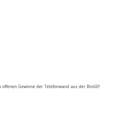
 offenen Gewinne der Telefonwand aus der Bin
GO!