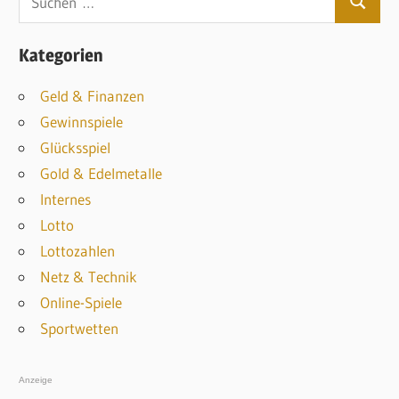
S
u
u
c
Kategorien
c
h
h
Geld & Finanzen
e
e
Gewinnspiele
n
n
Glücksspiel
n
Gold & Edelmetalle
a
Internes
c
Lotto
h
Lottozahlen
:
Netz & Technik
Online-Spiele
Sportwetten
Anzeige