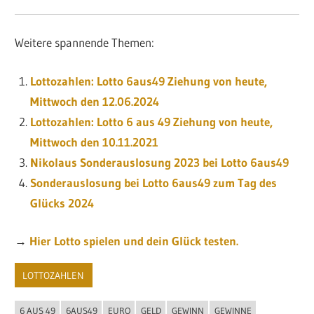
Weitere spannende Themen:
Lottozahlen: Lotto 6aus49 Ziehung von heute,
Mittwoch den 12.06.2024
Lottozahlen: Lotto 6 aus 49 Ziehung von heute,
Mittwoch den 10.11.2021
Nikolaus Sonderauslosung 2023 bei Lotto 6aus49
Sonderauslosung bei Lotto 6aus49 zum Tag des
Glücks 2024
→
Hier Lotto spielen und dein Glück testen.
LOTTOZAHLEN
6 AUS 49
6AUS49
EURO
GELD
GEWINN
GEWINNE