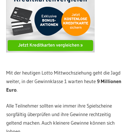
Mit der heutigen Lotto Mittwochsziehung geht die Jagd
weiter, in der Gewinnklasse 1 warten heute
9 Millionen
Euro
.
Alle Teilnehmer sollten wie immer ihre Spielscheine
sorgfältig überprüfen und ihre Gewinne rechtzeitig
geltend machen. Auch kleinere Gewinne können sich
lohnen.