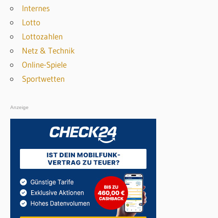
Internes
c
Lotto
h
Lottozahlen
:
Netz & Technik
Online-Spiele
Sportwetten
Anzeige