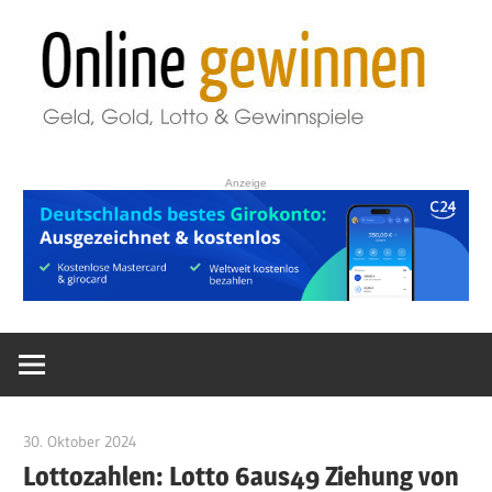
Zum
O
Inhalt
springen
g
Geld,
Finanzen,
Anzeige
Lotto
&
Gewinnspiele.
30. Oktober 2024
Gewinner
Lottozahlen: Lotto 6aus49 Ziehung von