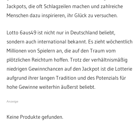
Jackpots, die oft Schlagzeilen machen und zahlreiche
Menschen dazu inspirieren, ihr Glück zu versuchen.
Lotto 6aus49 ist nicht nur in Deutschland beliebt,
sondern auch international bekannt. Es zieht wöchentlich
Millionen von Spielern an, die auf den Traum vom
plötzlichen Reichtum hoffen. Trotz der verhältnismäßig
niedrigen Gewinnchancen auf den Jackpot ist die Lotterie
aufgrund ihrer langen Tradition und des Potenzials für
hohe Gewinne weiterhin äußerst beliebt.
Anzeige
Keine Produkte gefunden.