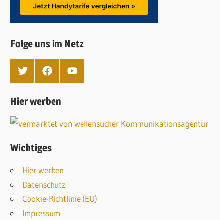
Folge uns im Netz
T
F
Y
w
a
o
i
c
u
t
e
T
Hier werben
t
b
u
e
o
b
r
o
e
k
Wichtiges
Hier werben
Datenschutz
Cookie-Richtlinie (EU)
Impressum