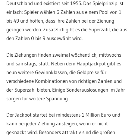
Deutschland und existiert seit 1955. Das Spielprinzip ist
einfach: Spieler wählen 6 Zahlen aus einem Pool von 1
bis 49 und hoffen, dass ihre Zahlen bei der Ziehung
gezogen werden. Zusätzlich gibt es die Superzahl, die aus
den Zahlen 0 bis 9 ausgewählt wird.
Die Ziehungen finden zweimal wöchentlich, mittwochs
und samstags, statt. Neben dem Hauptjackpot gibt es
neun weitere Gewinnklassen, die Geldpreise für
verschiedene Kombinationen von richtigen Zahlen und
der Superzahl bieten. Einige Sonderauslosungen im Jahr
sorgen für weitere Spannung.
Der Jackpot startet bei mindestens 1 Million Euro und
kann bei jeder Ziehung ansteigen, wenn er nicht
geknackt wird. Besonders attraktiv sind die großen