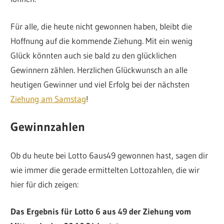
Für alle, die heute nicht gewonnen haben, bleibt die
Hoffnung auf die kommende Ziehung. Mit ein wenig
Glück könnten auch sie bald zu den glücklichen
Gewinnern zählen. Herzlichen Glückwunsch an alle
heutigen Gewinner und viel Erfolg bei der nächsten
Ziehung am Samstag
!
Gewinnzahlen
Ob du heute bei Lotto 6aus49 gewonnen hast, sagen dir
wie immer die gerade ermittelten Lottozahlen, die wir
hier für dich zeigen:
Das Ergebnis für Lotto 6 aus 49 der Ziehung vom