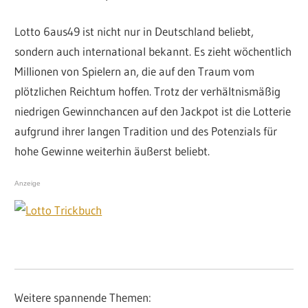
Lotto 6aus49 ist nicht nur in Deutschland beliebt,
sondern auch international bekannt. Es zieht wöchentlich
Millionen von Spielern an, die auf den Traum vom
plötzlichen Reichtum hoffen. Trotz der verhältnismäßig
niedrigen Gewinnchancen auf den Jackpot ist die Lotterie
aufgrund ihrer langen Tradition und des Potenzials für
hohe Gewinne weiterhin äußerst beliebt.
Anzeige
Weitere spannende Themen: