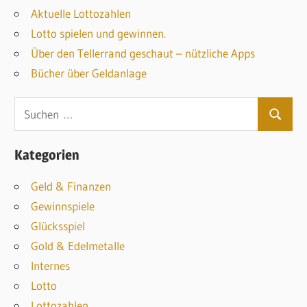
Aktuelle Lottozahlen
Lotto spielen und gewinnen.
Über den Tellerrand geschaut – nützliche Apps
Bücher über Geldanlage
S
S
u
u
c
Kategorien
c
h
h
Geld & Finanzen
e
e
Gewinnspiele
n
n
Glücksspiel
n
Gold & Edelmetalle
a
Internes
c
Lotto
h
Lottozahlen
: