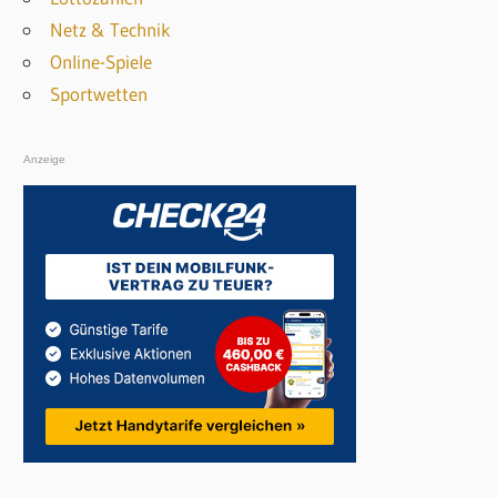
Netz & Technik
Online-Spiele
Sportwetten
Anzeige