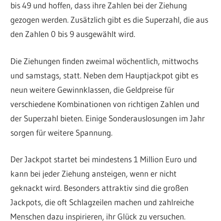
bis 49 und hoffen, dass ihre Zahlen bei der Ziehung
gezogen werden. Zusätzlich gibt es die Superzahl, die aus
den Zahlen 0 bis 9 ausgewählt wird.
Die Ziehungen finden zweimal wöchentlich, mittwochs
und samstags, statt. Neben dem Hauptjackpot gibt es
neun weitere Gewinnklassen, die Geldpreise für
verschiedene Kombinationen von richtigen Zahlen und
der Superzahl bieten. Einige Sonderauslosungen im Jahr
sorgen für weitere Spannung.
Der Jackpot startet bei mindestens 1 Million Euro und
kann bei jeder Ziehung ansteigen, wenn er nicht
geknackt wird. Besonders attraktiv sind die großen
Jackpots, die oft Schlagzeilen machen und zahlreiche
Menschen dazu inspirieren, ihr Glück zu versuchen.