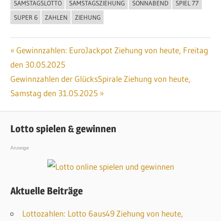
SAMSTAGSLOTTO
SAMSTAGSZIEHUNG
SONNABEND
SPIEL 77
SUPER 6
ZAHLEN
ZIEHUNG
Vorheriger
Gewinnzahlen: EuroJackpot Ziehung von heute, Freitag
Beitragsnavigation
den 30.05.2025
Beitrag:
Nächster
Gewinnzahlen der GlücksSpirale Ziehung von heute,
Beitrag:
Samstag den 31.05.2025
Lotto spielen & gewinnen
Anzeige
Aktuelle Beiträge
Lottozahlen: Lotto 6aus49 Ziehung von heute,