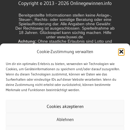
Copyright © 2013 - 2026 Onlinegewinnen.info
Bereitgestellte Informationen stellen keine Anlage-,
Steuer-, Rechts- oder sonstige Beratung oder eine
Spielaufforderung dar. Alle Angaben ohne Gewähr.
Der Rechtsweg ist ausgeschlossen. Spielteilnahme ab
18 Jahren. Glücksspiel kann süchtig machen. Hilfe
unter www.buwei.de.
Achtung:
Ohne staatliche Erlaubnis sind Lotto und
Glücksspiel in Deutschland und einigen anderen
Ländern nicht erlaubt und können strafbar sein! Jeder
Cookie-Zustimmung verwalten
Spieler handelt in eigener Verantwortung. Wir sind
nicht verantwortlich für das Handeln der Spieler.
Die Gewinnchancen sind variabel. Chance auf
Um dir ein optimales Erlebnis zu bieten, verwenden wir Technologien wie
Höchstgewinn ca.: Lotto 6aus49 1:140 Mio.,
Cookies, um Geräteinformationen zu speichern und/oder darauf zuzugreifen.
EuroMillions 1:140 Mio., EuroJackpot 1:140 Mio.,
Wenn du diesen Technologien zustimmst, können wir Daten wie das
GlücksSpirale 1:10 Mio., Keno 1:2,1 Mio., Spiel 77
Surfverhalten oder eindeutige IDs auf dieser Website verarbeiten. Wenn du
1:10Mio., Super 6 1:1 Mio., Powerball 1:292 Mio.,
deine Zustimmung nicht erteilst oder zurückziehst, können bestimmte
BinGO! 1:1,3 Mio.
Merkmale und Funktionen beeinträchtigt werden.
* = werbender Link (Affiliate/Werbung, beim Anklicken
und/oder Kauf über diesen Link kann eine Provision
anfallen. Am Preis für Kunden ändert sich dadurch
Cookies akzeptieren
nichts.)
Ablehnen