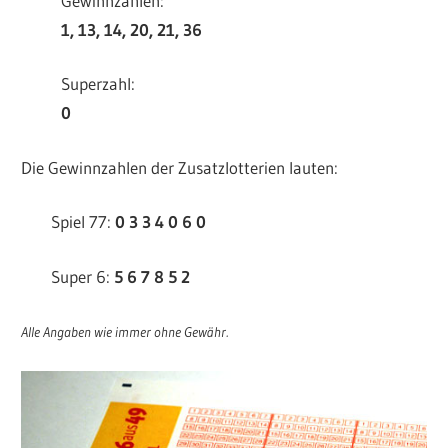
Gewinnzahlen:
1, 13, 14, 20, 21, 36
Superzahl:
0
Die Gewinnzahlen der Zusatzlotterien lauten:
Spiel 77:
0 3 3 4 0 6 0
Super 6:
5 6 7 8 5 2
Alle Angaben wie immer ohne Gewähr.