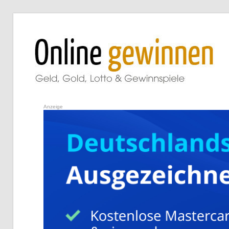
Zum
Inhalt
springen
Geld,
Finanzen,
Anzeige
Lotto
&
Gewinnspiele.