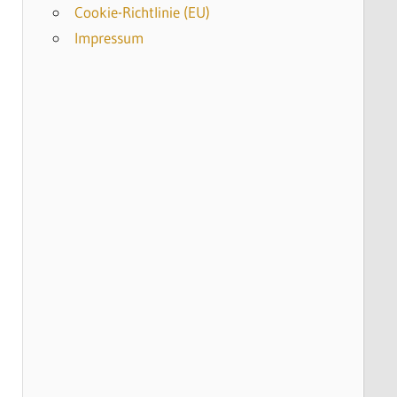
Cookie-Richtlinie (EU)
Impressum