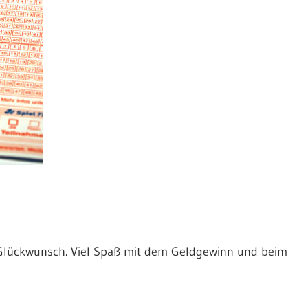
 Glückwunsch. Viel Spaß mit dem Geldgewinn und beim