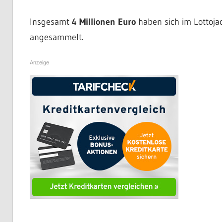
Insgesamt
4 Millionen Euro
haben sich im Lottoja
angesammelt.
Anzeige