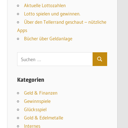
Aktuelle Lottozahlen
Lotto spielen und gewinnen.
Über den Tellerrand geschaut – nützliche
Apps
Bücher über Geldanlage
S
S
u
u
c
Kategorien
c
h
h
e
Geld & Finanzen
e
n
Gewinnspiele
n
n
Glücksspiel
a
Gold & Edelmetalle
c
Internes