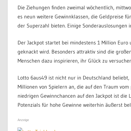
Die Ziehungen finden zweimal wöchentlich, mittw
es neun weitere Gewinnklassen, die Geldpreise fü
der Superzahl bieten. Einige Sonderauslosungen i
Der Jackpot startet bei mindestens 1 Million Euro
geknackt wird. Besonders attraktiv sind die große
Menschen dazu inspirieren, ihr Glück zu versuchen
Lotto 6aus49 ist nicht nur in Deutschland beliebt,
Millionen von Spielern an, die auf den Traum vom 
niedrigen Gewinnchancen auf den Jackpot ist die L
Potenzials für hohe Gewinne weiterhin äußerst bel
Anzeige