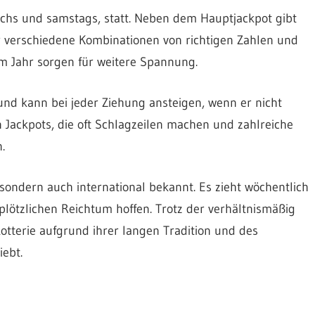
ochs und samstags, statt. Neben dem Hauptjackpot gibt
r verschiedene Kombinationen von richtigen Zahlen und
m Jahr sorgen für weitere Spannung.
 und kann bei jeder Ziehung ansteigen, wenn er nicht
n Jackpots, die oft Schlagzeilen machen und zahlreiche
.
 sondern auch international bekannt. Es zieht wöchentlich
plötzlichen Reichtum hoffen. Trotz der verhältnismäßig
otterie aufgrund ihrer langen Tradition und des
iebt.