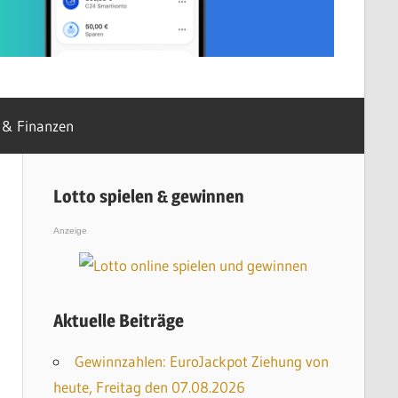
 & Finanzen
Lotto spielen & gewinnen
Anzeige
Aktuelle Beiträge
Gewinnzahlen: EuroJackpot Ziehung von
heute, Freitag den 07.08.2026