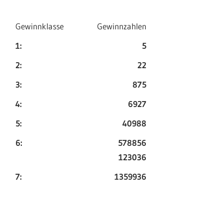
Gewinnklasse
Gewinnzahlen
1:
5
2:
22
3:
875
4:
6927
5:
40988
6:
578856
123036
7:
1359936