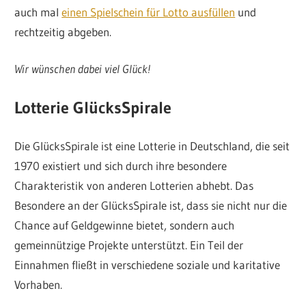
auch mal
einen Spielschein für Lotto ausfüllen
und
rechtzeitig abgeben.
Wir wünschen dabei viel Glück!
Lotterie GlücksSpirale
Die GlücksSpirale ist eine Lotterie in Deutschland, die seit
1970 existiert und sich durch ihre besondere
Charakteristik von anderen Lotterien abhebt. Das
Besondere an der GlücksSpirale ist, dass sie nicht nur die
Chance auf Geldgewinne bietet, sondern auch
gemeinnützige Projekte unterstützt. Ein Teil der
Einnahmen fließt in verschiedene soziale und karitative
Vorhaben.