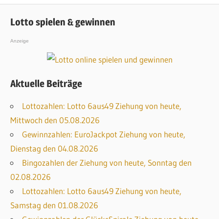
Lotto spielen & gewinnen
Anzeige
Aktuelle Beiträge
Lottozahlen: Lotto 6aus49 Ziehung von heute,
Mittwoch den 05.08.2026
Gewinnzahlen: EuroJackpot Ziehung von heute,
Dienstag den 04.08.2026
Bingozahlen der Ziehung von heute, Sonntag den
02.08.2026
Lottozahlen: Lotto 6aus49 Ziehung von heute,
Samstag den 01.08.2026