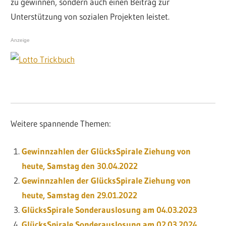
zu gewinnen, sondern auch einen Beitrag zur
Unterstützung von sozialen Projekten leistet.
Anzeige
Weitere spannende Themen:
Gewinnzahlen der GlücksSpirale Ziehung von
heute, Samstag den 30.04.2022
Gewinnzahlen der GlücksSpirale Ziehung von
heute, Samstag den 29.01.2022
GlücksSpirale Sonderauslosung am 04.03.2023
GlücksSpirale Sonderauslosung am 02.03.2024