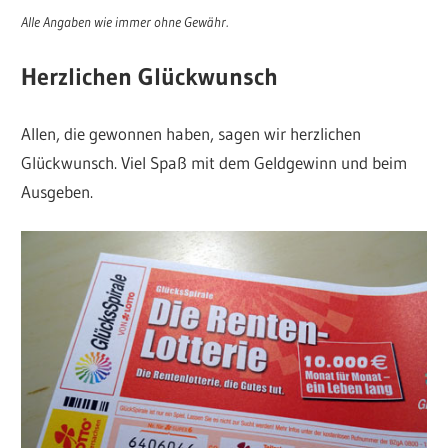
Alle Angaben wie immer ohne Gewähr.
Herzlichen Glückwunsch
Allen, die gewonnen haben, sagen wir herzlichen
Glückwunsch. Viel Spaß mit dem Geldgewinn und beim
Ausgeben.