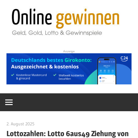
Zum
O
Inhalt
springen
g
Geld,
Finanzen,
Anzeige
Lotto
&
Gewinnspiele.
2. August 2025
Gewinner
Lottozahlen: Lotto 6aus49 Ziehung von