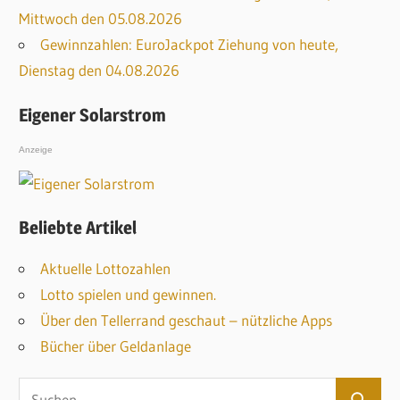
Mittwoch den 05.08.2026
Gewinnzahlen: EuroJackpot Ziehung von heute,
Dienstag den 04.08.2026
Eigener Solarstrom
Anzeige
Beliebte Artikel
Aktuelle Lottozahlen
Lotto spielen und gewinnen.
Über den Tellerrand geschaut – nützliche Apps
Bücher über Geldanlage
S