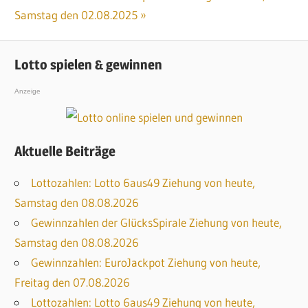
Beitrag:
Samstag den 02.08.2025
Lotto spielen & gewinnen
Anzeige
Aktuelle Beiträge
Lottozahlen: Lotto 6aus49 Ziehung von heute,
Samstag den 08.08.2026
Gewinnzahlen der GlücksSpirale Ziehung von heute,
Samstag den 08.08.2026
Gewinnzahlen: EuroJackpot Ziehung von heute,
Freitag den 07.08.2026
Lottozahlen: Lotto 6aus49 Ziehung von heute,