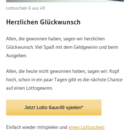
Lottoschein 6 aus 49
Herzlichen Glückwunsch
Allen, die gewonnen haben, sagen wir herzlichen
Glückwunsch. Viel Spaß mit dem Geldgewinn und beim
Ausgeben.
Allen, die heute nicht gewonnen haben, sagen wir: Kopf
hoch, schon in ein paar Tagen gibt es die nächste Chance
auf einen Lottogewinn.
Jetzt Lotto 6aus49 spielen*
Einfach wieder mitspielen und
einen Lottoschein