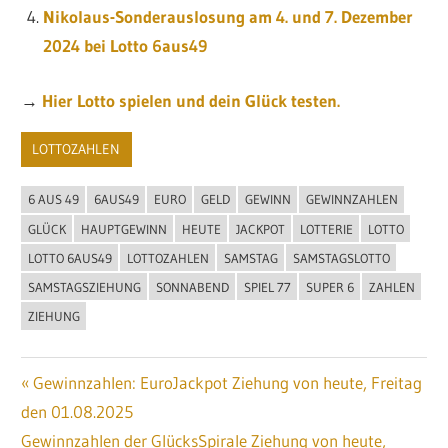
Nikolaus-Sonderauslosung am 4. und 7. Dezember
2024 bei Lotto 6aus49
→
Hier Lotto spielen und dein Glück testen.
LOTTOZAHLEN
6 AUS 49
6AUS49
EURO
GELD
GEWINN
GEWINNZAHLEN
GLÜCK
HAUPTGEWINN
HEUTE
JACKPOT
LOTTERIE
LOTTO
LOTTO 6AUS49
LOTTOZAHLEN
SAMSTAG
SAMSTAGSLOTTO
SAMSTAGSZIEHUNG
SONNABEND
SPIEL 77
SUPER 6
ZAHLEN
ZIEHUNG
Vorheriger
Gewinnzahlen: EuroJackpot Ziehung von heute, Freitag
Beitragsnavigation
den 01.08.2025
Beitrag:
Nächster
Gewinnzahlen der GlücksSpirale Ziehung von heute,