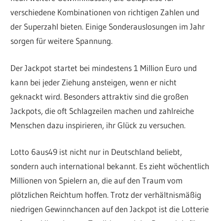
verschiedene Kombinationen von richtigen Zahlen und
der Superzahl bieten. Einige Sonderauslosungen im Jahr
sorgen für weitere Spannung.
Der Jackpot startet bei mindestens 1 Million Euro und
kann bei jeder Ziehung ansteigen, wenn er nicht
geknackt wird. Besonders attraktiv sind die großen
Jackpots, die oft Schlagzeilen machen und zahlreiche
Menschen dazu inspirieren, ihr Glück zu versuchen.
Lotto 6aus49 ist nicht nur in Deutschland beliebt,
sondern auch international bekannt. Es zieht wöchentlich
Millionen von Spielern an, die auf den Traum vom
plötzlichen Reichtum hoffen. Trotz der verhältnismäßig
niedrigen Gewinnchancen auf den Jackpot ist die Lotterie