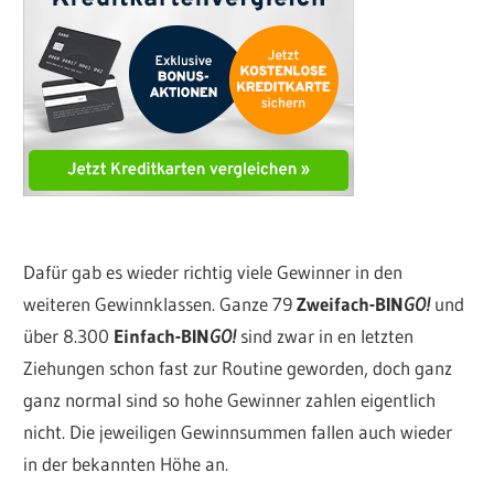
Dafür gab es wieder richtig viele Gewinner in den
weiteren Gewinnklassen. Ganze 79
Zweifach-BIN
GO!
und
über 8.300
Einfach-BIN
GO!
sind zwar in en letzten
Ziehungen schon fast zur Routine geworden, doch ganz
ganz normal sind so hohe Gewinner zahlen eigentlich
nicht. Die jeweiligen Gewinnsummen fallen auch wieder
in der bekannten Höhe an.