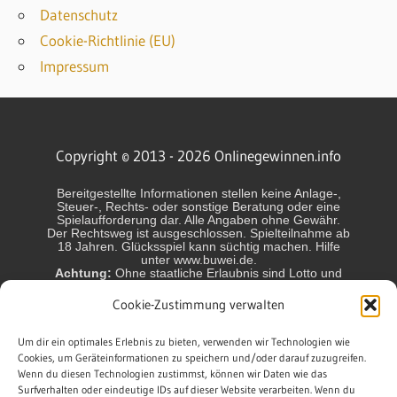
Datenschutz
Cookie-Richtlinie (EU)
Impressum
Copyright © 2013 - 2026 Onlinegewinnen.info
Bereitgestellte Informationen stellen keine Anlage-,
Steuer-, Rechts- oder sonstige Beratung oder eine
Spielaufforderung dar. Alle Angaben ohne Gewähr.
Der Rechtsweg ist ausgeschlossen. Spielteilnahme ab
18 Jahren. Glücksspiel kann süchtig machen. Hilfe
unter www.buwei.de.
Achtung:
Ohne staatliche Erlaubnis sind Lotto und
Glücksspiel in Deutschland und einigen anderen
Ländern nicht erlaubt und können strafbar sein! Jeder
Cookie-Zustimmung verwalten
Spieler handelt in eigener Verantwortung. Wir sind
nicht verantwortlich für das Handeln der Spieler.
Die Gewinnchancen sind variabel. Chance auf
Um dir ein optimales Erlebnis zu bieten, verwenden wir Technologien wie
Höchstgewinn ca.: Lotto 6aus49 1:140 Mio.,
Cookies, um Geräteinformationen zu speichern und/oder darauf zuzugreifen.
EuroMillions 1:140 Mio., EuroJackpot 1:140 Mio.,
Wenn du diesen Technologien zustimmst, können wir Daten wie das
GlücksSpirale 1:10 Mio., Keno 1:2,1 Mio., Spiel 77
Surfverhalten oder eindeutige IDs auf dieser Website verarbeiten. Wenn du
1:10Mio., Super 6 1:1 Mio., Powerball 1:292 Mio.,