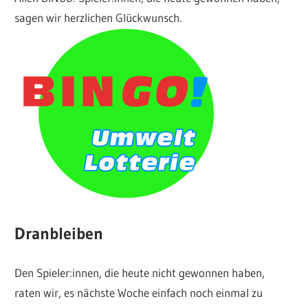
sagen wir herzlichen Glückwunsch.
Dranbleiben
Den Spieler:innen, die heute nicht gewonnen haben,
raten wir, es nächste Woche einfach noch einmal zu