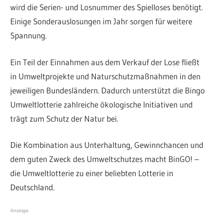
wird die Serien- und Losnummer des Spielloses benötigt.
Einige Sonderauslosungen im Jahr sorgen für weitere
Spannung.
Ein Teil der Einnahmen aus dem Verkauf der Lose fließt
in Umweltprojekte und Naturschutzmaßnahmen in den
jeweiligen Bundesländern. Dadurch unterstützt die Bingo
Umweltlotterie zahlreiche ökologische Initiativen und
trägt zum Schutz der Natur bei.
Die Kombination aus Unterhaltung, Gewinnchancen und
dem guten Zweck des Umweltschutzes macht BinGO! –
die Umweltlotterie zu einer beliebten Lotterie in
Deutschland.
Anzeige