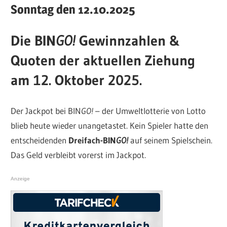
Sonntag den 12.10.2025
Die BIN
GO!
Gewinnzahlen &
Quoten der aktuellen Ziehung
am 12. Oktober 2025.
Der Jackpot bei BIN
GO!
– der Umweltlotterie von Lotto
blieb heute wieder unangetastet. Kein Spieler hatte den
entscheidenden
Dreifach-BIN
GO!
auf seinem Spielschein.
Das Geld verbleibt vorerst im Jackpot.
Anzeige