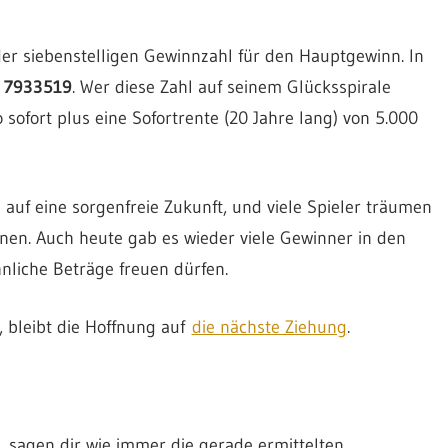
r siebenstelligen Gewinnzahl für den Hauptgewinn. In
:
7933519
. Wer diese Zahl auf seinem Glücksspirale
o sofort plus eine Sofortrente (20 Jahre lang) von 5.000
 auf eine sorgenfreie Zukunft, und viele Spieler träumen
nen. Auch heute gab es wieder viele Gewinner in den
nliche Beträge freuen dürfen.
, bleibt die Hoffnung auf
die nächste Ziehung
.
 sagen dir wie immer die gerade ermittelten