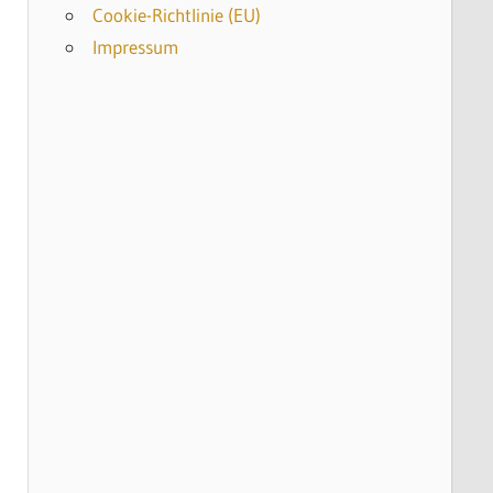
Cookie-Richtlinie (EU)
Impressum