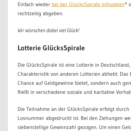
Einfach wieder
bei der GlücksSpirale mitspielen
* 
rechtzeitig abgeben.
Wir wünschen dabei viel Glück!
Lotterie GlücksSpirale
Die GlücksSpirale ist eine Lotterie in Deutschland,
Charakteristik von anderen Lotterien abhebt. Das B
Chance auf Geldgewinne bietet, sondern auch geme
fließt in verschiedene soziale und karitative Vorha
Die Teilnahme an der GlücksSpirale erfolgt durch 
Losnummer abgedruckt ist. Bei den Ziehungen we
siebenstellige Gewinnzahl gezogen. Um einen Geld