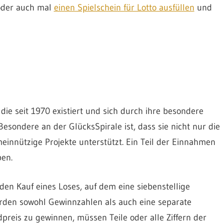
oder auch mal
einen Spielschein für Lotto ausfüllen
und
 die seit 1970 existiert und sich durch ihre besondere
esondere an der GlücksSpirale ist, dass sie nicht nur die
innützige Projekte unterstützt. Ein Teil der Einnahmen
ben.
den Kauf eines Loses, auf dem eine siebenstellige
rden sowohl Gewinnzahlen als auch eine separate
preis zu gewinnen, müssen Teile oder alle Ziffern der