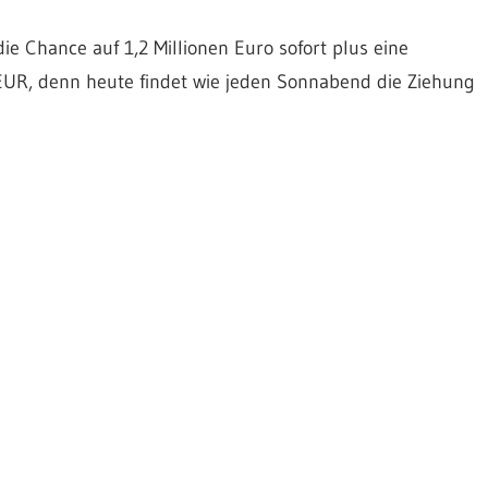
ie Chance auf 1,2 Millionen Euro sofort plus eine
 EUR, denn heute findet wie jeden Sonnabend die Ziehung