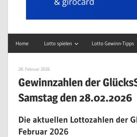
Home
Lotto spielen
Lotto Gewinn-Tipps
28. Februar 2026
Gewinner
Gewinnzahlen der GlücksS
Samstag den 28.02.2026
Die aktuellen Lottozahlen der 
Februar 2026