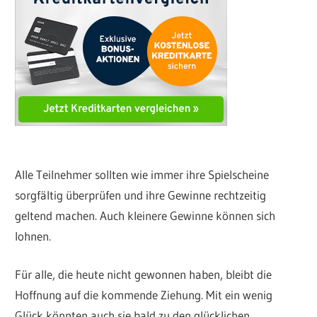
Alle Teilnehmer sollten wie immer ihre Spielscheine
sorgfältig überprüfen und ihre Gewinne rechtzeitig
geltend machen. Auch kleinere Gewinne können sich
lohnen.
Für alle, die heute nicht gewonnen haben, bleibt die
Hoffnung auf die kommende Ziehung. Mit ein wenig
Glück könnten auch sie bald zu den glücklichen