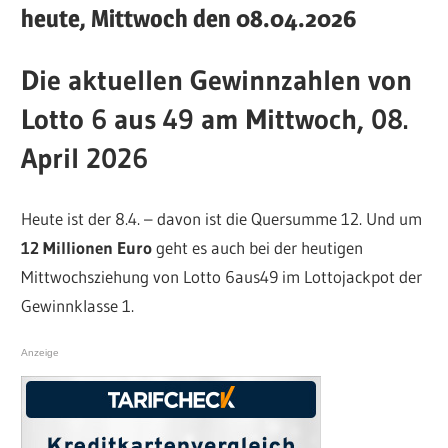
heute, Mittwoch den 08.04.2026
Die aktuellen Gewinnzahlen von
Lotto 6 aus 49 am Mittwoch, 08.
April 2026
Heute ist der 8.4. – davon ist die Quersumme 12. Und um
12 Millionen Euro
geht es auch bei der heutigen
Mittwochsziehung von Lotto 6aus49 im Lottojackpot der
Gewinnklasse 1.
Anzeige