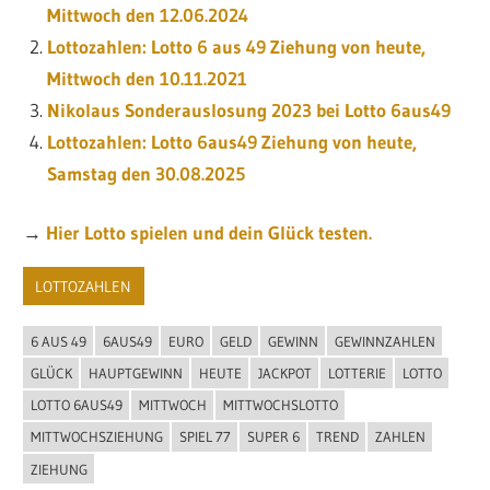
Mittwoch den 12.06.2024
Lottozahlen: Lotto 6 aus 49 Ziehung von heute,
Mittwoch den 10.11.2021
Nikolaus Sonderauslosung 2023 bei Lotto 6aus49
Lottozahlen: Lotto 6aus49 Ziehung von heute,
Samstag den 30.08.2025
→
Hier Lotto spielen und dein Glück testen.
LOTTOZAHLEN
6 AUS 49
6AUS49
EURO
GELD
GEWINN
GEWINNZAHLEN
GLÜCK
HAUPTGEWINN
HEUTE
JACKPOT
LOTTERIE
LOTTO
LOTTO 6AUS49
MITTWOCH
MITTWOCHSLOTTO
MITTWOCHSZIEHUNG
SPIEL 77
SUPER 6
TREND
ZAHLEN
ZIEHUNG