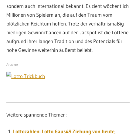
sondern auch international bekannt. Es zieht wöchentlich
Millionen von Spielern an, die auf den Traum vom
plötzlichen Reichtum hoffen. Trotz der verhältnismäßig
niedrigen Gewinnchancen auf den Jackpot ist die Lotterie
aufgrund ihrer langen Tradition und des Potenzials für
hohe Gewinne weiterhin äußerst beliebt.
Anzeige
Weitere spannende Themen:
Lottozahlen: Lotto 6aus49 Ziehung von heute,