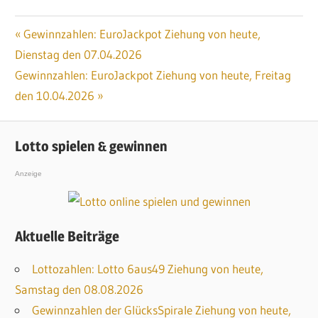
Vorheriger
Gewinnzahlen: EuroJackpot Ziehung von heute,
Beitragsnavigation
Dienstag den 07.04.2026
Beitrag:
Nächster
Gewinnzahlen: EuroJackpot Ziehung von heute, Freitag
Beitrag:
den 10.04.2026
Lotto spielen & gewinnen
Anzeige
Aktuelle Beiträge
Lottozahlen: Lotto 6aus49 Ziehung von heute,
Samstag den 08.08.2026
Gewinnzahlen der GlücksSpirale Ziehung von heute,