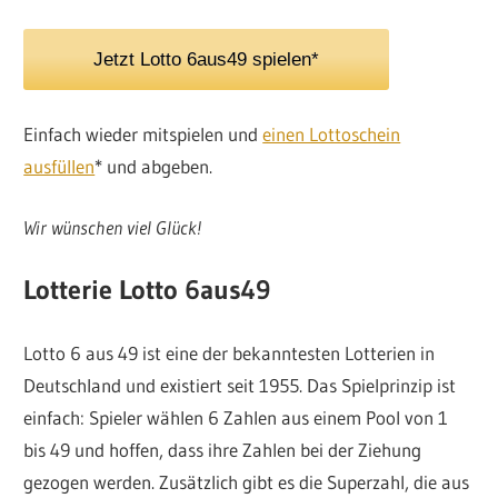
Jetzt Lotto 6aus49 spielen*
Einfach wieder mitspielen und
einen Lottoschein
ausfüllen
* und abgeben.
Wir wünschen viel Glück!
Lotterie Lotto 6aus49
Lotto 6 aus 49 ist eine der bekanntesten Lotterien in
Deutschland und existiert seit 1955. Das Spielprinzip ist
einfach: Spieler wählen 6 Zahlen aus einem Pool von 1
bis 49 und hoffen, dass ihre Zahlen bei der Ziehung
gezogen werden. Zusätzlich gibt es die Superzahl, die aus