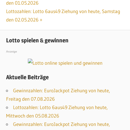
Beitragsnavigation
den 01.05.2026
Beitrag:
Nächster
Lottozahlen: Lotto 6aus49 Ziehung von heute, Samstag
Beitrag:
den 02.05.2026
Lotto spielen & gewinnen
Anzeige
Aktuelle Beiträge
Gewinnzahlen: EuroJackpot Ziehung von heute,
Freitag den 07.08.2026
Lottozahlen: Lotto 6aus49 Ziehung von heute,
Mittwoch den 05.08.2026
Gewinnzahlen: EuroJackpot Ziehung von heute,