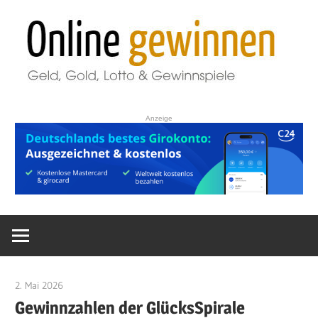
Zum
O
Inhalt
springen
g
Geld,
Finanzen,
Anzeige
Lotto
&
Gewinnspiele.
2. Mai 2026
Gewinner
Gewinnzahlen der GlücksSpirale