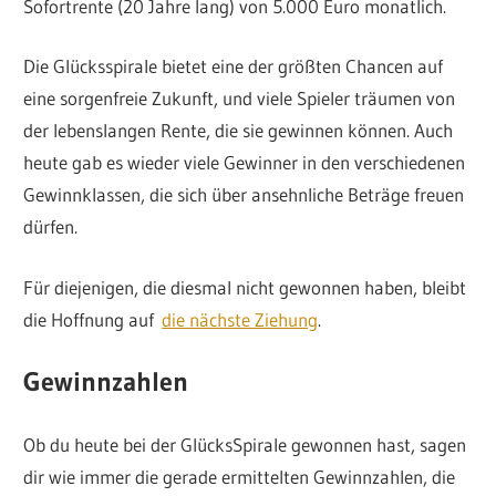
Sofortrente (20 Jahre lang) von 5.000 Euro monatlich.
Die Glücksspirale bietet eine der größten Chancen auf
eine sorgenfreie Zukunft, und viele Spieler träumen von
der lebenslangen Rente, die sie gewinnen können. Auch
heute gab es wieder viele Gewinner in den verschiedenen
Gewinnklassen, die sich über ansehnliche Beträge freuen
dürfen.
Für diejenigen, die diesmal nicht gewonnen haben, bleibt
die Hoffnung auf
die nächste Ziehung
.
Gewinnzahlen
Ob du heute bei der GlücksSpirale gewonnen hast, sagen
dir wie immer die gerade ermittelten Gewinnzahlen, die