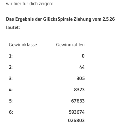
wir hier für dich zeigen:
Das Ergebnis der GlücksSpirale Ziehung vom 2.5.26
lautet:
Gewinnklasse
Gewinnzahlen
1:
0
2:
44
3:
305
4:
8323
5:
67633
6:
593674
026803