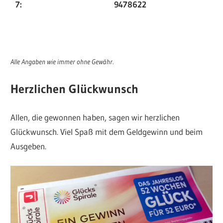
7:
9478622
Alle Angaben wie immer ohne Gewähr.
Herzlichen Glückwunsch
Allen, die gewonnen haben, sagen wir herzlichen
Glückwunsch. Viel Spaß mit dem Geldgewinn und beim
Ausgeben.