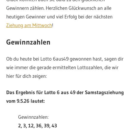
Gewinnern zählen. Herzlichen Glückwunsch an alle
heutigen Gewinner und viel Erfolg bei der nächsten
Ziehung am Mittwoch
!
Gewinnzahlen
Ob du heute bei Lotto 6aus49 gewonnen hast, sagen dir
wie immer die gerade ermittelten Lottozahlen, die wir
hier für dich zeigen:
Das Ergebnis für Lotto 6 aus 49 der Samstagsziehung
vom 9.5.26 lautet:
Gewinnzahlen:
2, 3, 12, 36, 39, 43