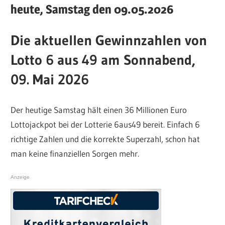
heute, Samstag den 09.05.2026
Die aktuellen Gewinnzahlen von
Lotto 6 aus 49 am Sonnabend,
09. Mai 2026
Der heutige Samstag hält einen 36 Millionen Euro
Lottojackpot bei der Lotterie 6aus49 bereit. Einfach 6
richtige Zahlen und die korrekte Superzahl, schon hat
man keine finanziellen Sorgen mehr.
Anzeige