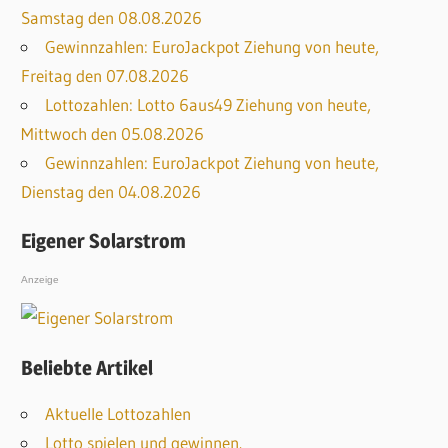
Samstag den 08.08.2026
Gewinnzahlen: EuroJackpot Ziehung von heute,
Freitag den 07.08.2026
Lottozahlen: Lotto 6aus49 Ziehung von heute,
Mittwoch den 05.08.2026
Gewinnzahlen: EuroJackpot Ziehung von heute,
Dienstag den 04.08.2026
Eigener Solarstrom
Anzeige
Beliebte Artikel
Aktuelle Lottozahlen
Lotto spielen und gewinnen.