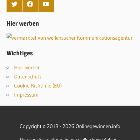
T
F
Y
w
a
o
i
c
u
t
e
T
Hier werben
t
b
u
e
o
b
r
o
e
k
Wichtiges
Hier werben
Datenschutz
Cookie-Richtlinie (EU)
Impressum
Copyright © 2013 - 2026 Onlinegewinnen.info
Bereitgestellte Informationen stellen keine Anlage-,