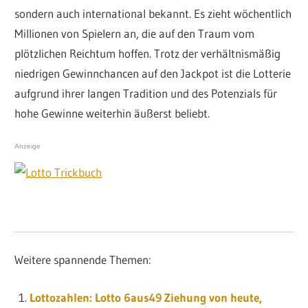
sondern auch international bekannt. Es zieht wöchentlich
Millionen von Spielern an, die auf den Traum vom
plötzlichen Reichtum hoffen. Trotz der verhältnismäßig
niedrigen Gewinnchancen auf den Jackpot ist die Lotterie
aufgrund ihrer langen Tradition und des Potenzials für
hohe Gewinne weiterhin äußerst beliebt.
Anzeige
Weitere spannende Themen:
Lottozahlen: Lotto 6aus49 Ziehung von heute,