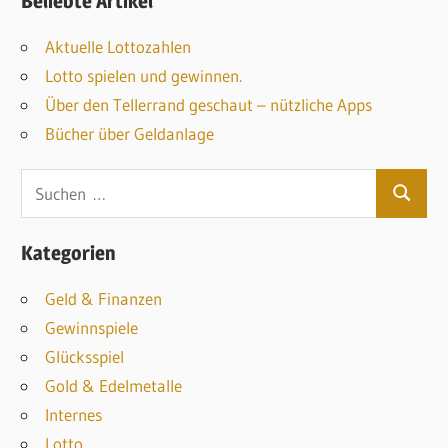
Beliebte Artikel
Aktuelle Lottozahlen
Lotto spielen und gewinnen.
Über den Tellerrand geschaut – nützliche Apps
Bücher über Geldanlage
S
S
u
u
c
Kategorien
c
h
h
Geld & Finanzen
e
e
Gewinnspiele
n
n
Glücksspiel
n
Gold & Edelmetalle
a
Internes
c
Lotto
h