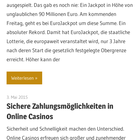
ausgespielt. Das gab es noch nie: Ein Jackpot in Höhe von
unglaublichen 90 Millionen Euro. Am kommenden
Freitag, geht es bei EuroJackpot um diese Summe. Ein
absoluter Rekord. Damit hat EuroJackpot, die staatliche
Lotterie, die europaweit veranstaltet wird, nur 3 Jahre
nach deren Start die gesetzlich festgelegte Obergrenze
erreicht. Höher kann der
Weiterlesen
3. Mai 2015
Gewinner
Sichere Zahlungsmöglichkeiten in
Online Casinos
Sicherheit und Schnelligkeit machen den Unterschied.
Online Casinos erfreuen sich großer und zunehmender