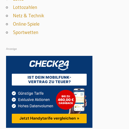
Lottozahlen
:
Netz & Technik
Online-Spiele
Sportwetten
Anzeige