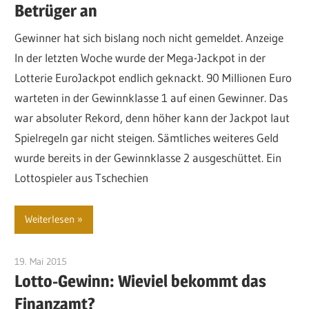
Betrüger an
Gewinner hat sich bislang noch nicht gemeldet. Anzeige
In der letzten Woche wurde der Mega-Jackpot in der
Lotterie EuroJackpot endlich geknackt. 90 Millionen Euro
warteten in der Gewinnklasse 1 auf einen Gewinner. Das
war absoluter Rekord, denn höher kann der Jackpot laut
Spielregeln gar nicht steigen. Sämtliches weiteres Geld
wurde bereits in der Gewinnklasse 2 ausgeschüttet. Ein
Lottospieler aus Tschechien
Weiterlesen
19. Mai 2015
Gewinner
Lotto-Gewinn: Wieviel bekommt das
Finanzamt?