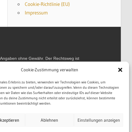
Cookie-Richtlinie (EU)
Impressum
lle Angaben ohne Gewähr. Der Rechtsweg ist
nen strafbar sein! Jeder Spieler handelt in eigener
Cookie-Zustimmung verwalten
:140 Mio., GlücksSpirale 1:10 Mio., Keno 1:2,1 Mio.,
males Erlebnis zu bieten, verwenden wir Technologien wie Cookies, um
onen zu speichern und/oder darauf zuzugreifen. Wenn du diesen Technologien
Kunden ändert sich dadurch nichts.)
en wir Daten wie das Surfverhalten oder eindeutige IDs auf dieser Website
nn du deine Zustimmung nicht erteilst oder zurückziehst, können bestimmte
unktionen beeinträchtigt werden.
kzeptieren
Ablehnen
Einstellungen anzeigen