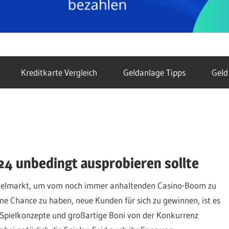
Kreditkarte Vergleich
Geldanlage Tipps
Geld
24 unbedingt ausprobieren sollte
pielmarkt, um vom noch immer anhaltenden Casino-Boom zu
e Chance zu haben, neue Kunden für sich zu gewinnen, ist es
 Spielkonzepte und großartige Boni von der Konkurrenz