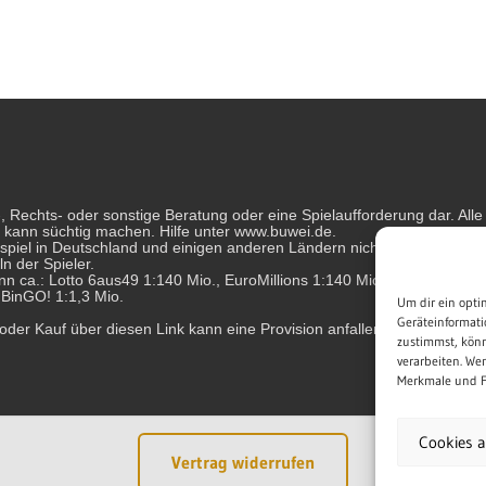
er-, Rechts- oder sonstige Beratung oder eine Spielaufforderung dar. A
 kann süchtig machen. Hilfe unter www.buwei.de.
spiel in Deutschland und einigen anderen Ländern nicht erlaubt und kön
n der Spieler.
 ca.: Lotto 6aus49 1:140 Mio., EuroMillions 1:140 Mio., EuroJackpot 1
 BinGO! 1:1,3 Mio.
Um dir ein opti
Geräteinformati
oder Kauf über diesen Link kann eine Provision anfallen. Am Preis für 
zustimmst, könn
verarbeiten. We
Merkmale und F
Cookies a
Vertrag widerrufen