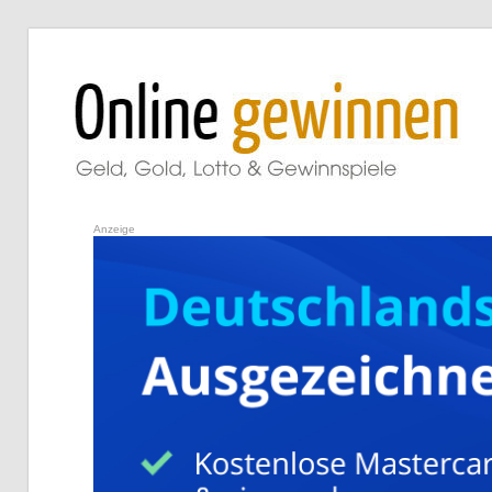
Zum
Inhalt
springen
Geld,
Finanzen,
Anzeige
Lotto
&
Gewinnspiele.