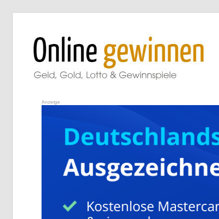
Zum
Inhalt
springen
Geld,
Finanzen,
Anzeige
Lotto
&
Gewinnspiele.