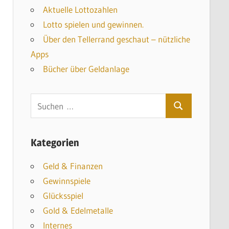
Aktuelle Lottozahlen
Lotto spielen und gewinnen.
Über den Tellerrand geschaut – nützliche
Apps
Bücher über Geldanlage
S
S
u
u
c
Kategorien
c
h
h
e
Geld & Finanzen
e
n
Gewinnspiele
n
n
Glücksspiel
a
Gold & Edelmetalle
c
Internes