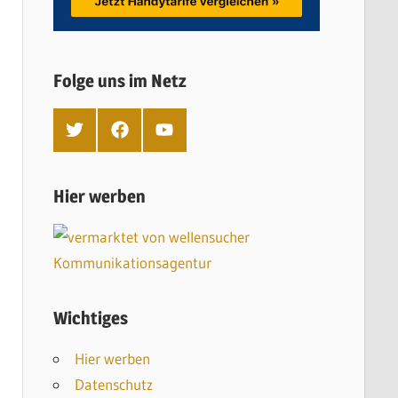
Folge uns im Netz
T
F
Y
w
a
o
i
c
u
t
e
T
t
b
u
Hier werben
e
o
b
r
o
e
k
Wichtiges
Hier werben
Datenschutz