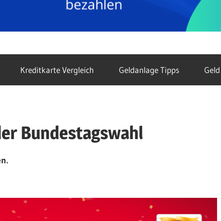
Kreditkarte Vergleich
Geldanlage Tipps
Geld
der Bundestagswahl
n.