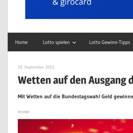
Home
Lotto spielen
Lotto Gewinn-Tipps
19. September 2013
Gewinner
Wetten auf den Ausgang 
Mit Wetten auf die Bundestagswahl Geld gewinne
Anzeige