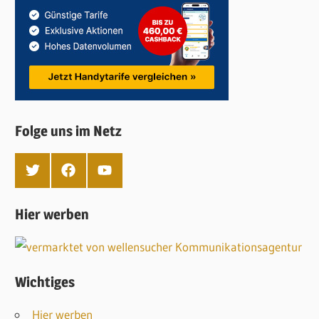
Folge uns im Netz
T
F
Y
w
a
o
i
c
u
t
e
T
Hier werben
t
b
u
e
o
b
r
o
e
k
Wichtiges
Hier werben