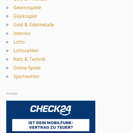
e
Gewinnspiele
n
n
Glücksspiel
n
Gold & Edelmetalle
a
Internes
c
Lotto
h
Lottozahlen
:
Netz & Technik
Online-Spiele
Sportwetten
Anzeige