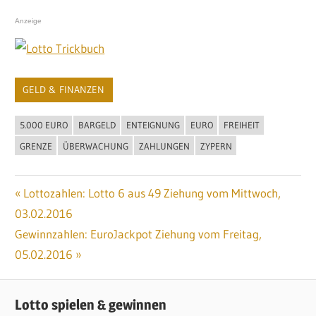
Anzeige
GELD & FINANZEN
5.000 EURO
BARGELD
ENTEIGNUNG
EURO
FREIHEIT
GRENZE
ÜBERWACHUNG
ZAHLUNGEN
ZYPERN
Vorheriger
Lottozahlen: Lotto 6 aus 49 Ziehung vom Mittwoch,
Beitragsnavigation
03.02.2016
Beitrag:
Nächster
Gewinnzahlen: EuroJackpot Ziehung vom Freitag,
Beitrag:
05.02.2016
Lotto spielen & gewinnen