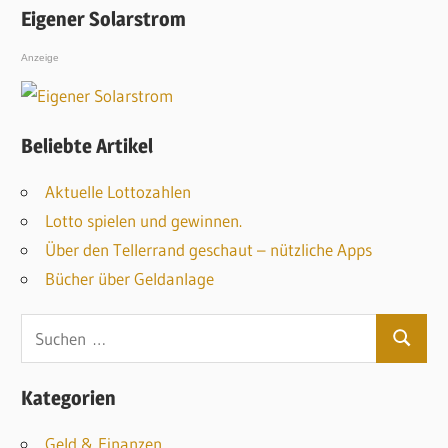
Eigener Solarstrom
Anzeige
Beliebte Artikel
Aktuelle Lottozahlen
Lotto spielen und gewinnen.
Über den Tellerrand geschaut – nützliche Apps
Bücher über Geldanlage
S
S
u
u
c
Kategorien
c
h
h
Geld & Finanzen
e