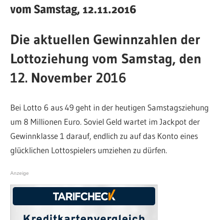
vom Samstag, 12.11.2016
Die aktuellen Gewinnzahlen der
Lottoziehung vom Samstag, den
12. November 2016
Bei Lotto 6 aus 49 geht in der heutigen Samstagsziehung
um 8 Millionen Euro. Soviel Geld wartet im Jackpot der
Gewinnklasse 1 darauf, endlich zu auf das Konto eines
glücklichen Lottospielers umziehen zu dürfen.
Anzeige