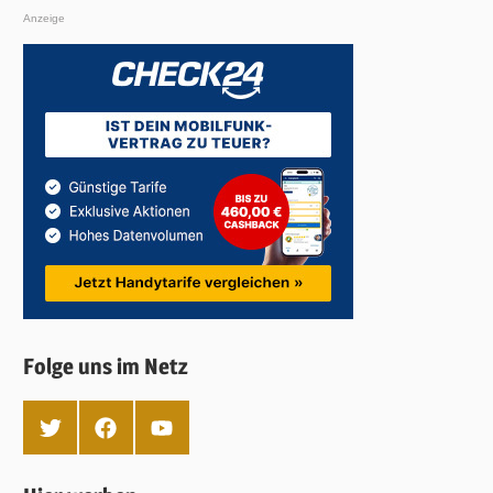
Anzeige
Folge uns im Netz
T
F
Y
w
a
o
i
c
u
t
e
T