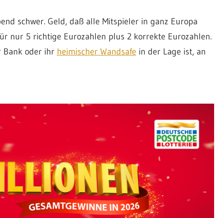
bend schwer. Geld, daß alle Mitspieler in ganz Europa
ür nur 5 richtige Eurozahlen plus 2 korrekte Eurozahlen.
r Bank oder ihr
heimischer Wandsafe
in der Lage ist, an