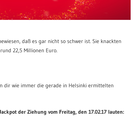
bewiesen, daß es gar nicht so schwer ist. Sie knackten
rund 22,5 Millionen Euro.
 dir wie immer die gerade in Helsinki ermittelten
Jackpot der Ziehung vom Freitag, den 17.02.17 lauten: