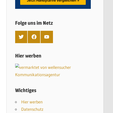
Folge uns im Netz
T
F
Y
w
a
o
i
c
u
t
e
T
t
b
u
Hier werben
e
o
b
r
o
e
k
Wichtiges
Hier werben
Datenschutz