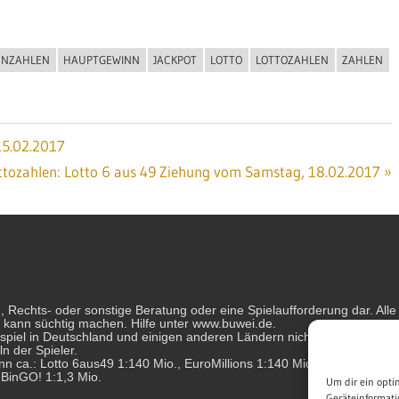
NNZAHLEN
HAUPTGEWINN
JACKPOT
LOTTO
LOTTOZAHLEN
ZAHLEN
15.02.2017
chster
ttozahlen: Lotto 6 aus 49 Ziehung vom Samstag, 18.02.2017
itrag:
er-, Rechts- oder sonstige Beratung oder eine Spielaufforderung dar. A
 kann süchtig machen. Hilfe unter www.buwei.de.
spiel in Deutschland und einigen anderen Ländern nicht erlaubt und kön
n der Spieler.
 ca.: Lotto 6aus49 1:140 Mio., EuroMillions 1:140 Mio., EuroJackpot 1
 BinGO! 1:1,3 Mio.
Um dir ein opti
Geräteinformati