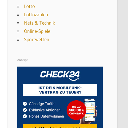
h
Lotto
:
Lottozahlen
Netz & Technik
Online-Spiele
Sportwetten
Anzeige