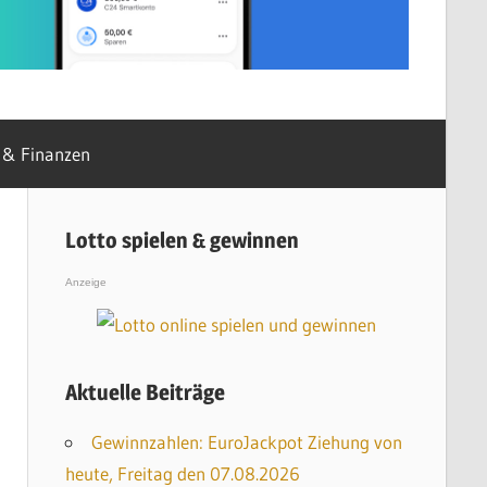
 & Finanzen
Lotto spielen & gewinnen
Anzeige
Aktuelle Beiträge
Gewinnzahlen: EuroJackpot Ziehung von
heute, Freitag den 07.08.2026