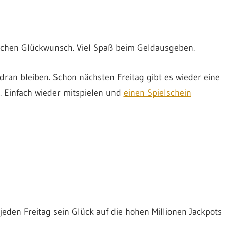
lichen Glückwunsch. Viel Spaß beim Geldausgeben.
dran bleiben. Schon nächsten Freitag gibt es wieder eine
. Einfach wieder mitspielen und
einen Spielschein
eden Freitag sein Glück auf die hohen Millionen Jackpots