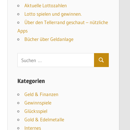
Aktuelle Lottozahlen
Lotto spielen und gewinnen.
Über den Tellerrand geschaut – nützliche
Apps
Bücher über Geldanlage
S
S
u
u
c
Kategorien
c
h
h
e
Geld & Finanzen
e
n
Gewinnspiele
n
n
Glücksspiel
a
Gold & Edelmetalle
c
Internes