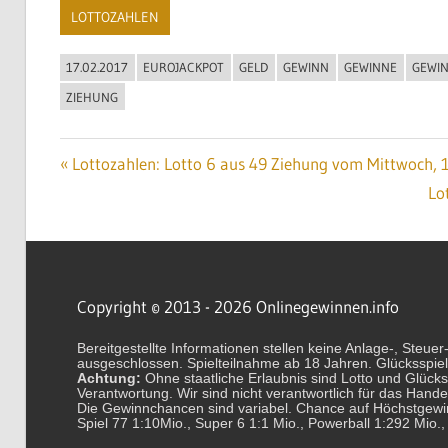
LOTTOZAHLEN
17.02.2017
EUROJACKPOT
GELD
GEWINN
GEWINNE
GEWI
ZIEHUNG
Vorheriger
Lottozahlen: Lotto 6 aus 49 Ziehung vom Mittwoch, 
Beitragsnavigation
Beitrag:
Nä
Lo
Be
Copyright © 2013 - 2026 Onlinegewinnen.info
Bereitgestellte Informationen stellen keine Anlage-, Steu
ausgeschlossen. Spielteilnahme ab 18 Jahren. Glücksspiel
Achtung:
Ohne staatliche Erlaubnis sind Lotto und Glücks
Verantwortung. Wir sind nicht verantwortlich für das Handel
Die Gewinnchancen sind variabel. Chance auf Höchstgewinn
Spiel 77 1:10Mio., Super 6 1:1 Mio., Powerball 1:292 Mio.,