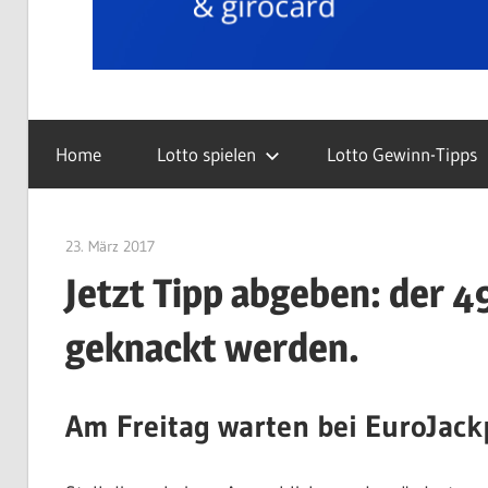
Home
Lotto spielen
Lotto Gewinn-Tipps
23. März 2017
Gewinner
Jetzt Tipp abgeben: der 4
geknackt werden.
Am Freitag warten bei EuroJackp