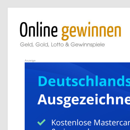
Zum
Inhalt
springen
Geld,
Finanzen,
Anzeige
Lotto
&
Gewinnspiele.