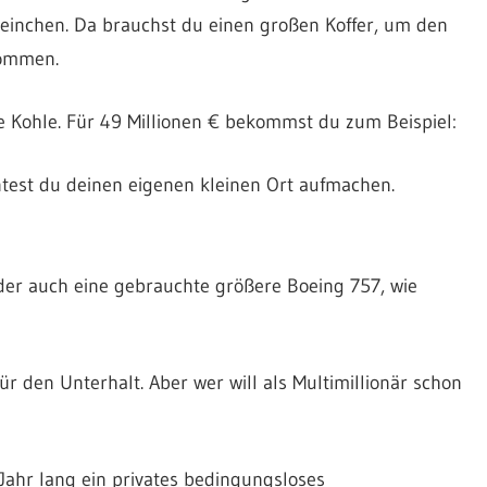
einchen. Da brauchst du einen großen Koffer, um den
kommen.
e Kohle. Für 49 Millionen € bekommst du zum Beispiel:
ntest du deinen eigenen kleinen Ort aufmachen.
der auch eine gebrauchte größere Boeing 757, wie
 den Unterhalt. Aber wer will als Multimillionär schon
ahr lang ein privates bedingungsloses