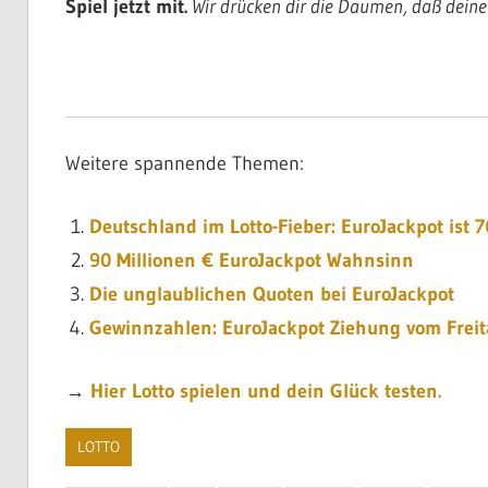
Spiel jetzt mit.
Wir drücken dir die Daumen, daß deine
Weitere spannende Themen:
Deutschland im Lotto-Fieber: EuroJackpot ist 7
90 Millionen € EuroJackpot Wahnsinn
Die unglaublichen Quoten bei EuroJackpot
Gewinnzahlen: EuroJackpot Ziehung vom Freita
→
Hier Lotto spielen und dein Glück testen.
LOTTO