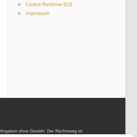
Cookie-Richtlinie (EU)
Impressum
lle Angaben ohne Gewähr. Der Rechtsweg ist