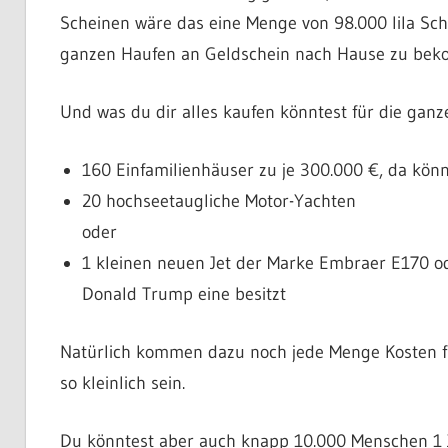
Scheinen wäre das eine Menge von 98.000 lila Sch
ganzen Haufen an Geldschein nach Hause zu be
Und was du dir alles kaufen könntest für die ganz
160 Einfamilienhäuser zu je 300.000 €, da kön
20 hochseetaugliche Motor-Yachten
oder
1 kleinen neuen Jet der Marke Embraer E170 o
Donald Trump eine besitzt
Natürlich kommen dazu noch jede Menge Kosten für
so kleinlich sein.
Du könntest aber auch knapp 10.000 Menschen 1 J