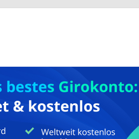
Online
gewinnen