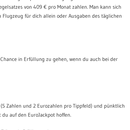
gelsatzes von 409 € pro Monat zahlen. Man kann sich
n Flugzeug für dich allein oder Ausgaben des täglichen
 Chance in Erfüllung zu gehen, wenn du auch bei der
 (5 Zahlen und 2 Eurozahlen pro Tippfeld) und pünktlich
 du auf den EuroJackpot hoffen.